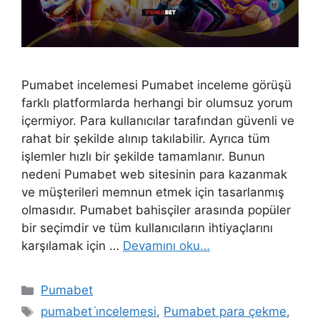
Pumabet incelemesi Pumabet inceleme görüşü
farklı platformlarda herhangi bir olumsuz yorum
içermiyor. Para kullanıcılar tarafından güvenli ve
rahat bir şekilde alınıp takılabilir. Ayrıca tüm
işlemler hızlı bir şekilde tamamlanır. Bunun
nedeni Pumabet web sitesinin para kazanmak
ve müşterileri memnun etmek için tasarlanmış
olmasıdır. Pumabet bahisçiler arasında popüler
bir seçimdir ve tüm kullanıcıların ihtiyaçlarını
karşılamak için …
Devamını oku…
Kategoriler
Pumabet
Etiketler
pumabet i̇ncelemesi
,
Pumabet para çekme
,