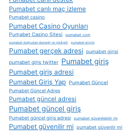
Pumabet canlı maç izleme
Pumabet casino
Pumabet Casino Oyunları
Pumabet Casino Sitesi
pumabet com
pumabet doğrudan desteği ve şikâyeti
pumabet erişim
Pumabet gerçek adresi
pumabet girisi
Pumabet giriş
pumabet giris twitter
Pumabet giriş adresi
Pumabet Giriş Yap
Pumabet Güncel
Pumabet Güncel Adres
Pumabet güncel adresi
Pumabet güncel giriş
Pumabet güncel giriş adresi
pumabet güvenilebilir mi
Pumabet güvenilir mi
pumabet güvenlir mi