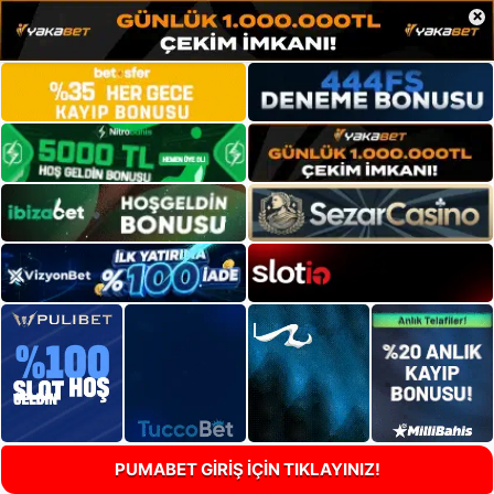
×
PUMABET GİRİŞ İÇİN TIKLAYINIZ!