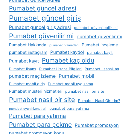
Pumabet Güncel Adres
Pumabet güncel adresi
Pumabet güncel giriş
Pumabet güncel giriş adresi
pumabet güvenilebilir mi
Pumabet güvenilir mi
pumabet güvenlir mi
Pumabet Hakkında
Pumabet inceleme
pumabet hizmetleri
Pumabet kaydol
pumabet instagram
pumabet kayit
Pumabet kaç oldu
Pumabet kayıt
Pumabet lisans
Pumabet Lisans Bilgileri
Pumabet lisanslı mı
Pumabet mobil
pumabet maç izleme
Pumabet mobil giriş
Pumabet mobil uygulama
Pumabet müşteri hizmetleri
pumabet nasil bir site
Pumabet nasıl bir site
Pumabet Nasıl Girerim?
pumabet para yatirma
pumabet oyun hizmetleri
Pumabet para yatırma
Pumabet para çekme
Pumabet promosyon
pumabet promosyon kodu