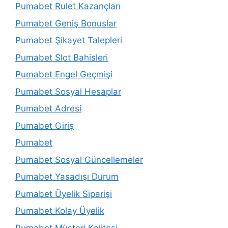
Pumabet Rulet Kazançları
Pumabet Geniş Bonuslar
Pumabet Şikayet Talepleri
Pumabet Slot Bahisleri
Pumabet Engel Geçmişi
Pumabet Sosyal Hesaplar
Pumabet Adresi
Pumabet Giriş
Pumabet
Pumabet Sosyal Güncellemeler
Pumabet Yasadışı Durum
Pumabet Üyelik Siparişi
Pumabet Kolay Üyelik
Pumabet Müşteri Kalitesi