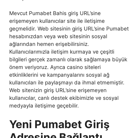
Mevcut Pumabet Bahis giriş URL’sine
erişemeyen kullanıcılar site ile iletişime
geçmelidir. Web sitesinin giriş URL’sine Pumabet
hesabınızdan veya web sitesinin sosyal
ağlarından hemen erişebilirsiniz.
Kullanıcılarımızla iletişim kurmaya ve çeşitli
bilgileri gerçek zamanlı olarak sağlamaya büyük
önem veriyoruz. Ayrıca casino siteleri
etkinliklerini ve kampanyalarını sosyal ağ
kullanıcıları ile paylaşmayı da ihmal etmemiştir.
Web sitenizin giriş URL’sine erişemeyen
kullanıcılar, canlı destek ekibimizle ve sosyal
medyayla iletişime geçebilir.
Yeni Pumabet Giriş
Adresine Bağlantı