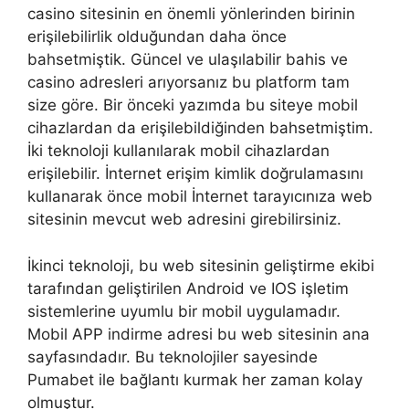
casino sitesinin en önemli yönlerinden birinin
erişilebilirlik olduğundan daha önce
bahsetmiştik. Güncel ve ulaşılabilir bahis ve
casino adresleri arıyorsanız bu platform tam
size göre. Bir önceki yazımda bu siteye mobil
cihazlardan da erişilebildiğinden bahsetmiştim.
İki teknoloji kullanılarak mobil cihazlardan
erişilebilir. İnternet erişim kimlik doğrulamasını
kullanarak önce mobil İnternet tarayıcınıza web
sitesinin mevcut web adresini girebilirsiniz.
İkinci teknoloji, bu web sitesinin geliştirme ekibi
tarafından geliştirilen Android ve IOS işletim
sistemlerine uyumlu bir mobil uygulamadır.
Mobil APP indirme adresi bu web sitesinin ana
sayfasındadır. Bu teknolojiler sayesinde
Pumabet ile bağlantı kurmak her zaman kolay
olmuştur.