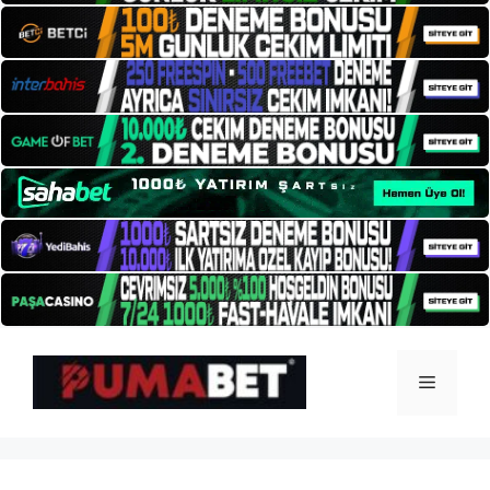
İçeriğe
atla
Menü