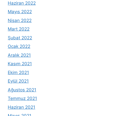
Haziran 2022
Mayıs 2022
Nisan 2022
Mart 2022
Şubat 2022
Ocak 2022
Aralık 2021
Kasım 2021
Ekim 2021
Eylül 2021
Ağustos 2021
Temmuz 2021
Haziran 2021
Mayıs 2021