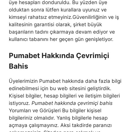
üye hesapları donduruldu. Bu yüzden üye
olduktan sonra lütfen kurallara uyunuz ve
kimseyi rahatsız etmeyiniz.Güvenilirliğinin ve iş
kalitesinin garantisi olarak, şirket büyük
başarıların tadını çıkarmaya devam ediyor ve
kullanıcı tabanını her geçen gün genişletiyor.
Pumabet Hakkında Çevrimiçi
Bahis
Üyelerimizin Pumabet hakkında daha fazla bilgi
edinebilmesi için bu web sitesini geliştirdik.
Kişisel bilgiler, hesap bilgileri ve iletişim bilgileri
istiyoruz.
Pumabet hakkında çevrimiçi bahis
Yorumları ve Görüşleri Bu bilgiler kişisel
bilgileriniz olmalıdır. Yanlış bilgilerle hesap
açmaya çalışmayınız. Aksi takdirde paranızı