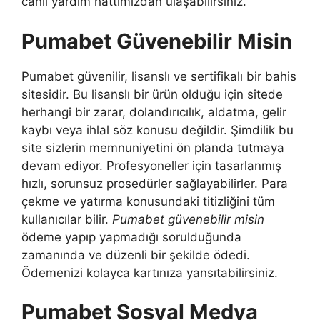
canlı yardım hattımızdan ulaşabilirsiniz.
Pumabet Güvenebilir Misin
Pumabet güvenilir, lisanslı ve sertifikalı bir bahis
sitesidir. Bu lisanslı bir ürün olduğu için sitede
herhangi bir zarar, dolandırıcılık, aldatma, gelir
kaybı veya ihlal söz konusu değildir. Şimdilik bu
site sizlerin memnuniyetini ön planda tutmaya
devam ediyor. Profesyoneller için tasarlanmış
hızlı, sorunsuz prosedürler sağlayabilirler. Para
çekme ve yatırma konusundaki titizliğini tüm
kullanıcılar bilir.
Pumabet güvenebilir misin
ödeme yapıp yapmadığı sorulduğunda
zamanında ve düzenli bir şekilde ödedi.
Ödemenizi kolayca kartınıza yansıtabilirsiniz.
Pumabet Sosyal Medya