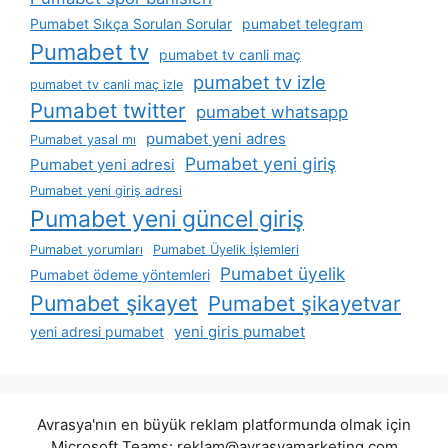
Pumabet Sıkça Sorulan Sorular
pumabet telegram
Pumabet tv
pumabet tv canli maç
pumabet tv izle
pumabet tv canli maç izle
Pumabet twitter
pumabet whatsapp
pumabet yeni adres
Pumabet yasal mı
Pumabet yeni giriş
Pumabet yeni adresi
Pumabet yeni giriş adresi
Pumabet yeni güncel giriş
Pumabet yorumları
Pumabet Üyelik İşlemleri
Pumabet üyelik
Pumabet ödeme yöntemleri
Pumabet şikayet
Pumabet şikayetvar
yeni giris pumabet
yeni adresi pumabet
Avrasya'nın en büyük reklam platformunda olmak için
Microsoft Teams:
reklam@avrasyamarketing.com