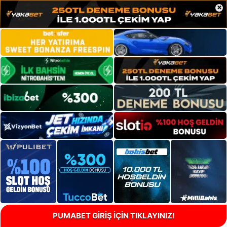
×
PUMABET GİRİŞ İÇİN TIKLAYINIZ!