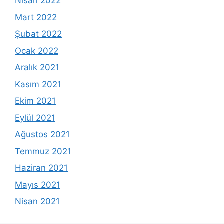
Nisan 2022
Mart 2022
Şubat 2022
Ocak 2022
Aralık 2021
Kasım 2021
Ekim 2021
Eylül 2021
Ağustos 2021
Temmuz 2021
Haziran 2021
Mayıs 2021
Nisan 2021