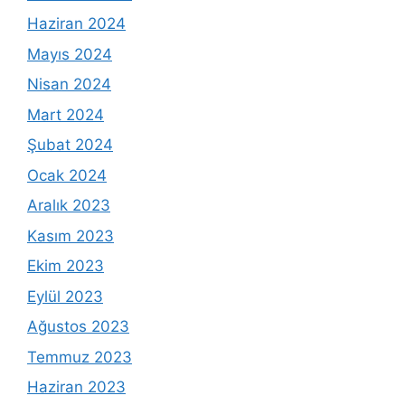
Haziran 2024
Mayıs 2024
Nisan 2024
Mart 2024
Şubat 2024
Ocak 2024
Aralık 2023
Kasım 2023
Ekim 2023
Eylül 2023
Ağustos 2023
Temmuz 2023
Haziran 2023