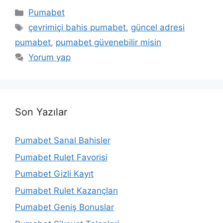
Kategoriler
Pumabet
Etiketler
çevrimiçi bahis pumabet
,
güncel adresi
pumabet
,
pumabet güvenebilir misin
Yorum yap
Son Yazılar
Pumabet Sanal Bahisler
Pumabet Rulet Favorisi
Pumabet Gizli Kayıt
Pumabet Rulet Kazançları
Pumabet Geniş Bonuslar