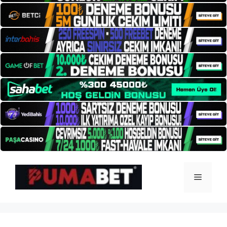
İçeriğe
atla
Menü