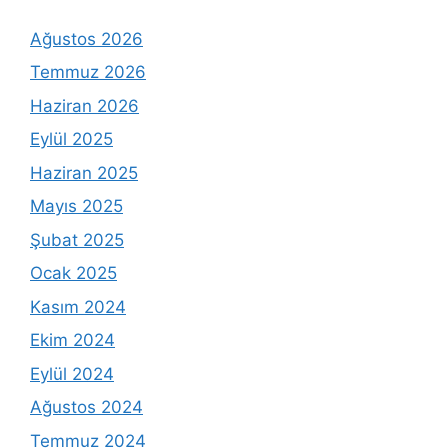
Ağustos 2026
Temmuz 2026
Haziran 2026
Eylül 2025
Haziran 2025
Mayıs 2025
Şubat 2025
Ocak 2025
Kasım 2024
Ekim 2024
Eylül 2024
Ağustos 2024
Temmuz 2024