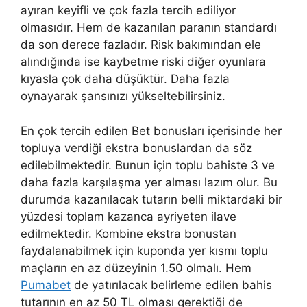
ayıran keyifli ve çok fazla tercih ediliyor
olmasıdır. Hem de kazanılan paranın standardı
da son derece fazladır. Risk bakımından ele
alındığında ise kaybetme riski diğer oyunlara
kıyasla çok daha düşüktür. Daha fazla
oynayarak şansınızı yükseltebilirsiniz.
En çok tercih edilen Bet bonusları içerisinde her
topluya verdiği ekstra bonuslardan da söz
edilebilmektedir. Bunun için toplu bahiste 3 ve
daha fazla karşılaşma yer alması lazım olur. Bu
durumda kazanılacak tutarın belli miktardaki bir
yüzdesi toplam kazanca ayriyeten ilave
edilmektedir. Kombine ekstra bonustan
faydalanabilmek için kuponda yer kısmı toplu
maçların en az düzeyinin 1.50 olmalı. Hem
Pumabet
de yatırılacak belirleme edilen bahis
tutarının en az 50 TL olması gerektiği de