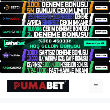
İçeriğe
atla
Menü