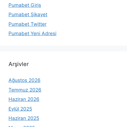
Pumabet Giriş
Pumabet Şikayet
Pumabet Twitter
Pumabet Yeni Adresi
Arşivler
Ağustos 2026
Temmuz 2026
Haziran 2026
Eylül 2025
Haziran 2025