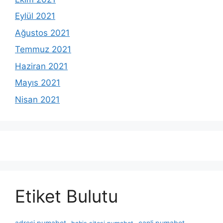
Eylül 2021
Ağustos 2021
Temmuz 2021
Haziran 2021
Mayıs 2021
Nisan 2021
Etiket Bulutu
adresi pumabet
canli pumabet