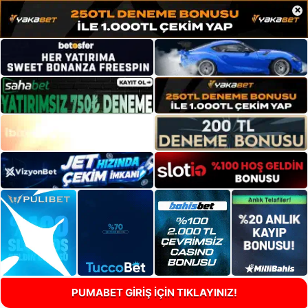
×
PUMABET GİRİŞ İÇİN TIKLAYINIZ!