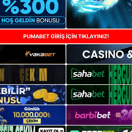
PUMABET GİRİŞ İÇİN TIKLAYINIZ!