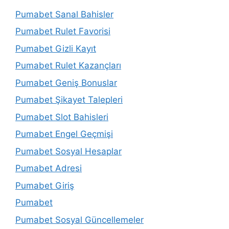
Pumabet Sanal Bahisler
Pumabet Rulet Favorisi
Pumabet Gizli Kayıt
Pumabet Rulet Kazançları
Pumabet Geniş Bonuslar
Pumabet Şikayet Talepleri
Pumabet Slot Bahisleri
Pumabet Engel Geçmişi
Pumabet Sosyal Hesaplar
Pumabet Adresi
Pumabet Giriş
Pumabet
Pumabet Sosyal Güncellemeler