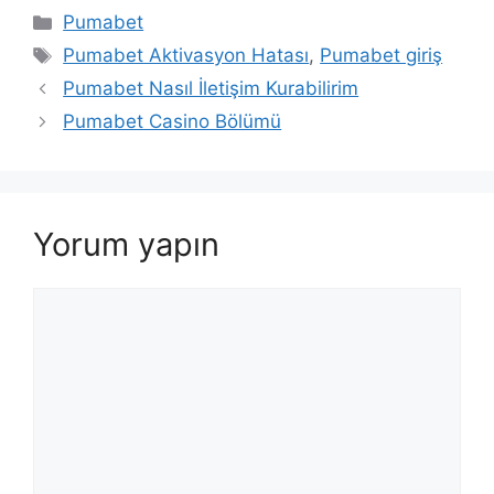
Kategoriler
Pumabet
Etiketler
Pumabet Aktivasyon Hatası
,
Pumabet giriş
Pumabet Nasıl İletişim Kurabilirim
Pumabet Casino Bölümü
Yorum yapın
Yorum