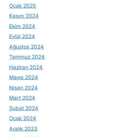
Ocak 2025
Kasım 2024
Ekim 2024
Eylül 2024
Ağustos 2024
Temmuz 2024
Haziran 2024
Mayıs 2024
Nisan 2024
Mart 2024
Şubat 2024
Ocak 2024
Aralık 2023