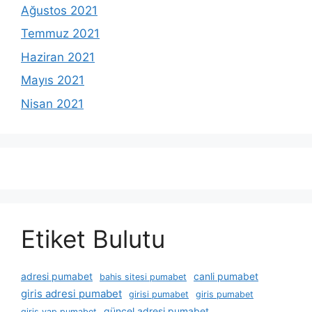
Ağustos 2021
Temmuz 2021
Haziran 2021
Mayıs 2021
Nisan 2021
Etiket Bulutu
adresi pumabet
canli pumabet
bahis sitesi pumabet
giris adresi pumabet
girisi pumabet
giris pumabet
güncel adresi pumabet
giris yap pumabet