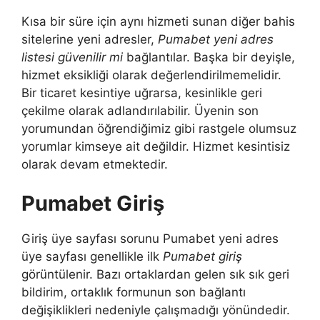
Kısa bir süre için aynı hizmeti sunan diğer bahis
sitelerine yeni adresler,
Pumabet yeni adres
listesi güvenilir mi
bağlantılar. Başka bir deyişle,
hizmet eksikliği olarak değerlendirilmemelidir.
Bir ticaret kesintiye uğrarsa, kesinlikle geri
çekilme olarak adlandırılabilir. Üyenin son
yorumundan öğrendiğimiz gibi rastgele olumsuz
yorumlar kimseye ait değildir. Hizmet kesintisiz
olarak devam etmektedir.
Pumabet Giriş
Giriş üye sayfası sorunu Pumabet yeni adres
üye sayfası genellikle ilk
Pumabet giriş
görüntülenir. Bazı ortaklardan gelen sık sık geri
bildirim, ortaklık formunun son bağlantı
değişiklikleri nedeniyle çalışmadığı yönündedir.