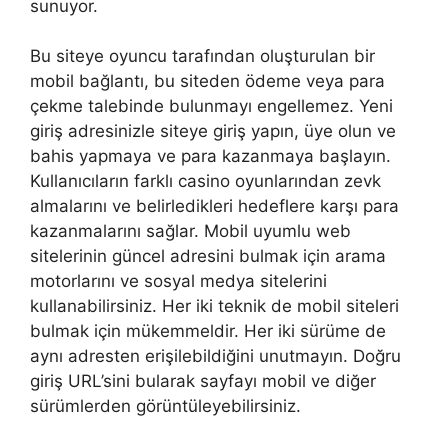
sunuyor.
Bu siteye oyuncu tarafından oluşturulan bir
mobil bağlantı, bu siteden ödeme veya para
çekme talebinde bulunmayı engellemez. Yeni
giriş adresinizle siteye giriş yapın, üye olun ve
bahis yapmaya ve para kazanmaya başlayın.
Kullanıcıların farklı casino oyunlarından zevk
almalarını ve belirledikleri hedeflere karşı para
kazanmalarını sağlar. Mobil uyumlu web
sitelerinin güncel adresini bulmak için arama
motorlarını ve sosyal medya sitelerini
kullanabilirsiniz. Her iki teknik de mobil siteleri
bulmak için mükemmeldir. Her iki sürüme de
aynı adresten erişilebildiğini unutmayın. Doğru
giriş URL’sini bularak sayfayı mobil ve diğer
sürümlerden görüntüleyebilirsiniz.