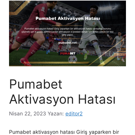
Pumabet
Aktivasyon Hatası
Nisan 22, 2023
Yazarı:
editor2
Pumabet aktivasyon hatası Giriş yaparken bir