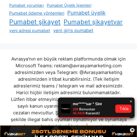
Pumabet yorumları
Pumabet Üyelik İşlemleri
Pumabet üyelik
Pumabet ödeme yöntemleri
Pumabet şikayet
Pumabet şikayetvar
yeni giris pumabet
yeni adresi pumabet
Avrasya'nın en büyük reklam platformunda olmak için
Microsoft Teams:
reklam@avrasyamarketing.com
adresimizden veya Telegram: @Avrasyamarketing
adresimizden irtibat kurabilirsiniz. (Tek iletişim
adreslerimiz teams / telegram ve mail adresimizdir.
Harici hiçbir iletişim adresimiz bulunmamaktadır.
Lütfen itibar etmeyiniz.) Türkiye yasalarına göre 7258
sayılı kanun uyarınca yasa dışı bahis oynamanın
cezaları mevcuttur. Şu an bulunduğunuz site hiç bir
şekilde illegal bahis oyunları oynatmıyor ve oynamaya
aracı olmuyordur.
hodribet
|
betroz
|
grandsapphirebet
×
|
casintro
|
istanbulbahis
|
pribet
|
sarayslot
|
cup90
"