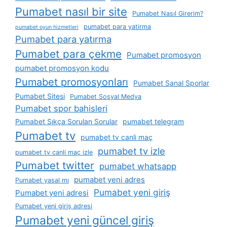
Pumabet nasıl bir site
Pumabet Nasıl Girerim?
pumabet para yatirma
pumabet oyun hizmetleri
Pumabet para yatırma
Pumabet para çekme
Pumabet promosyon
pumabet promosyon kodu
Pumabet promosyonları
Pumabet Sanal Sporlar
Pumabet Sitesi
Pumabet Sosyal Medya
Pumabet spor bahisleri
Pumabet Sıkça Sorulan Sorular
pumabet telegram
Pumabet tv
pumabet tv canli maç
pumabet tv izle
pumabet tv canli maç izle
Pumabet twitter
pumabet whatsapp
pumabet yeni adres
Pumabet yasal mı
Pumabet yeni giriş
Pumabet yeni adresi
Pumabet yeni giriş adresi
Pumabet yeni güncel giriş