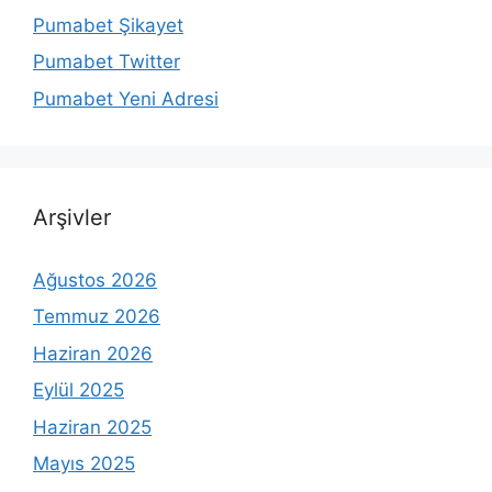
Pumabet Şikayet
Pumabet Twitter
Pumabet Yeni Adresi
Arşivler
Ağustos 2026
Temmuz 2026
Haziran 2026
Eylül 2025
Haziran 2025
Mayıs 2025