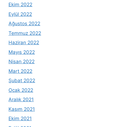
Ekim 2022
Eylül 2022
Ağustos 2022
Temmuz 2022
Haziran 2022
Mayıs 2022
Nisan 2022
Mart 2022
Şubat 2022
Ocak 2022
Aralık 2021
Kasım 2021
Ekim 2021