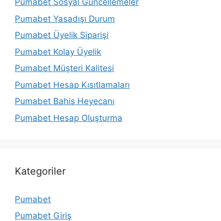
Pumabet Sosyal Güncellemeler
Pumabet Yasadışı Durum
Pumabet Üyelik Siparişi
Pumabet Kolay Üyelik
Pumabet Müşteri Kalitesi
Pumabet Hesap Kısıtlamaları
Pumabet Bahis Heyecanı
Pumabet Hesap Oluşturma
Kategoriler
Pumabet
Pumabet Giriş