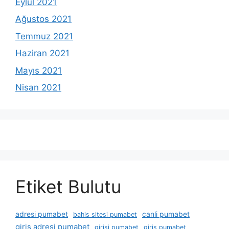
Eylül 2021
Ağustos 2021
Temmuz 2021
Haziran 2021
Mayıs 2021
Nisan 2021
Etiket Bulutu
adresi pumabet
canli pumabet
bahis sitesi pumabet
giris adresi pumabet
girisi pumabet
giris pumabet