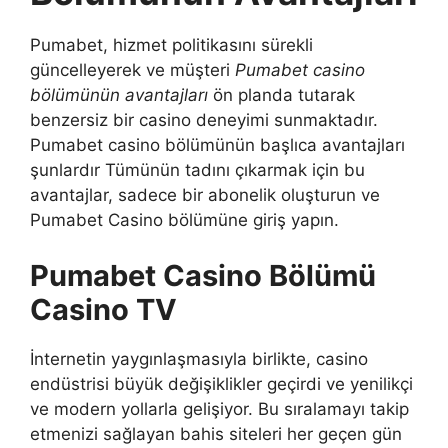
Pumabet, hizmet politikasını sürekli
güncelleyerek ve müşteri
Pumabet casino
bölümünün avantajları
ön planda tutarak
benzersiz bir casino deneyimi sunmaktadır.
Pumabet casino bölümünün başlıca avantajları
şunlardır Tümünün tadını çıkarmak için bu
avantajlar, sadece bir abonelik oluşturun ve
Pumabet Casino bölümüne giriş yapın.
Pumabet Casino Bölümü
Casino TV
İnternetin yaygınlaşmasıyla birlikte, casino
endüstrisi büyük değişiklikler geçirdi ve yenilikçi
ve modern yollarla gelişiyor. Bu sıralamayı takip
etmenizi sağlayan bahis siteleri her geçen gün