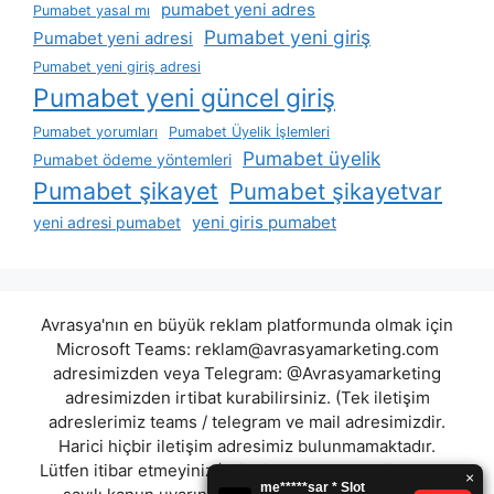
pumabet yeni adres
Pumabet yasal mı
Pumabet yeni giriş
Pumabet yeni adresi
Pumabet yeni giriş adresi
Pumabet yeni güncel giriş
Pumabet yorumları
Pumabet Üyelik İşlemleri
Pumabet üyelik
Pumabet ödeme yöntemleri
Pumabet şikayet
Pumabet şikayetvar
yeni giris pumabet
yeni adresi pumabet
Avrasya'nın en büyük reklam platformunda olmak için
Microsoft Teams:
reklam@avrasyamarketing.com
adresimizden veya Telegram: @Avrasyamarketing
adresimizden irtibat kurabilirsiniz. (Tek iletişim
adreslerimiz teams / telegram ve mail adresimizdir.
Harici hiçbir iletişim adresimiz bulunmamaktadır.
Lütfen itibar etmeyiniz.) Türkiye yasalarına göre 7258