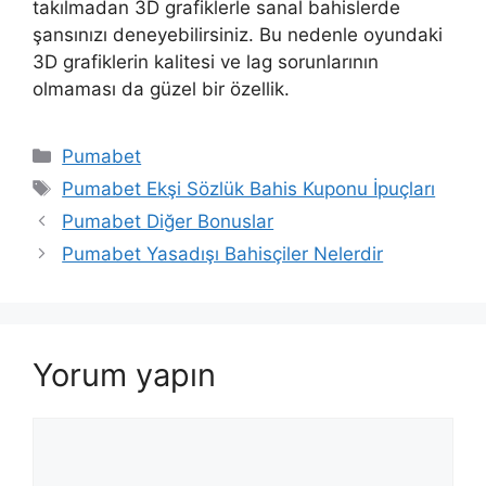
takılmadan 3D grafiklerle sanal bahislerde
şansınızı deneyebilirsiniz. Bu nedenle oyundaki
3D grafiklerin kalitesi ve lag sorunlarının
olmaması da güzel bir özellik.
Kategoriler
Pumabet
Etiketler
Pumabet Ekşi Sözlük Bahis Kuponu İpuçları
Pumabet Diğer Bonuslar
Pumabet Yasadışı Bahisçiler Nelerdir
Yorum yapın
Yorum