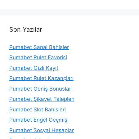
Son Yazılar
Pumabet Sanal Bahisler
Pumabet Rulet Favorisi
Pumabet Gizli Kayıt
Pumabet Rulet Kazançları
Pumabet Geniş Bonuslar
Pumabet Şikayet Talepleri
Pumabet Slot Bahisleri
Pumabet Engel Geçmişi
Pumabet Sosyal Hesaplar