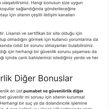
n ulaşabilirsiniz. Hangi bonusun size uygun
koşullar sağlandığında gönderileceğine
yı için sitenin çeşitli iletişim kanalları
r. Lisanslı ve sertifikalı bir site olduğu için
lup olmadığını görmek için kullanıcı yorumlarına da
asında ciddi bir sorunu olmayanları bulabilirsiniz.
dığı için herhangi bir güvenlik sorunu yaşaması da
ğı içinde canlı bahislerinizi istediğiniz yerde ve her
lik Diğer Bonuslar
enlik en üst
pumabet ve güvenilirlik diğer
et güvenilir mi sorusu için sitenin kurumsal
Herhangi bir suç ya da dolandırıcılık işlemine