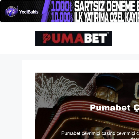
İçeriğe
atla