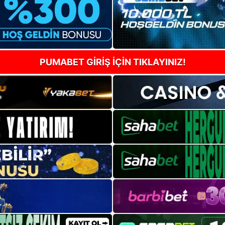
PUMABET GİRİŞ İÇİN TIKLAYINIZ!