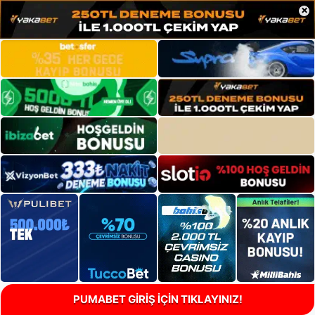
×
PUMABET GİRİŞ İÇİN TIKLAYINIZ!