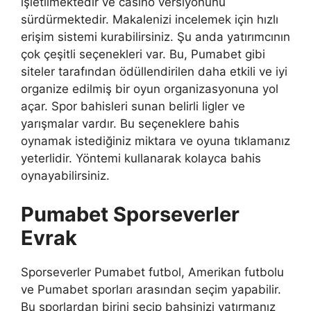
işletilmektedir ve casino versiyonunu
sürdürmektedir. Makalenizi incelemek için hızlı
erişim sistemi kurabilirsiniz. Şu anda yatırımcının
çok çeşitli seçenekleri var. Bu, Pumabet gibi
siteler tarafından ödüllendirilen daha etkili ve iyi
organize edilmiş bir oyun organizasyonuna yol
açar. Spor bahisleri sunan belirli ligler ve
yarışmalar vardır. Bu seçeneklere bahis
oynamak istediğiniz miktara ve oyuna tıklamanız
yeterlidir. Yöntemi kullanarak kolayca bahis
oynayabilirsiniz.
Pumabet Sporseverler
Evrak
Sporseverler Pumabet futbol, ​​Amerikan futbolu
ve Pumabet sporları arasından seçim yapabilir.
Bu sporlardan birini seçip bahsinizi yatırmanız