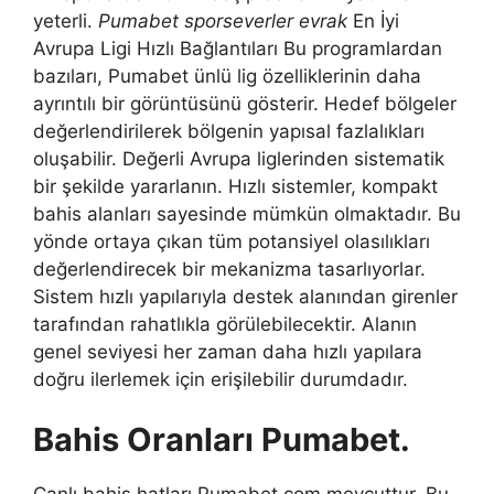
yeterli.
Pumabet sporseverler evrak
En İyi
Avrupa Ligi Hızlı Bağlantıları Bu programlardan
bazıları, Pumabet ünlü lig özelliklerinin daha
ayrıntılı bir görüntüsünü gösterir. Hedef bölgeler
değerlendirilerek bölgenin yapısal fazlalıkları
oluşabilir. Değerli Avrupa liglerinden sistematik
bir şekilde yararlanın. Hızlı sistemler, kompakt
bahis alanları sayesinde mümkün olmaktadır. Bu
yönde ortaya çıkan tüm potansiyel olasılıkları
değerlendirecek bir mekanizma tasarlıyorlar.
Sistem hızlı yapılarıyla destek alanından girenler
tarafından rahatlıkla görülebilecektir. Alanın
genel seviyesi her zaman daha hızlı yapılara
doğru ilerlemek için erişilebilir durumdadır.
Bahis Oranları Pumabet.