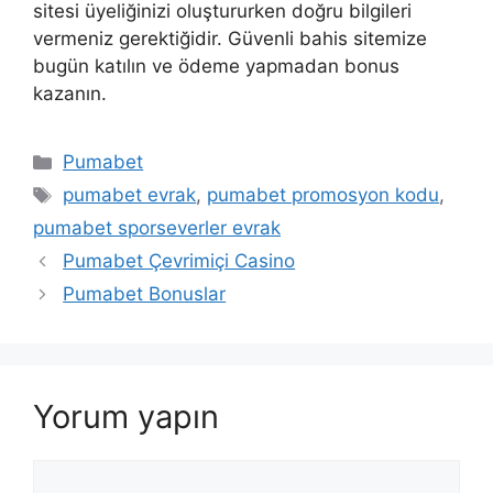
sitesi üyeliğinizi oluştururken doğru bilgileri
vermeniz gerektiğidir. Güvenli bahis sitemize
bugün katılın ve ödeme yapmadan bonus
kazanın.
Kategoriler
Pumabet
Etiketler
pumabet evrak
,
pumabet promosyon kodu
,
pumabet sporseverler evrak
Pumabet Çevrimiçi Casino
Pumabet Bonuslar
Yorum yapın
Yorum