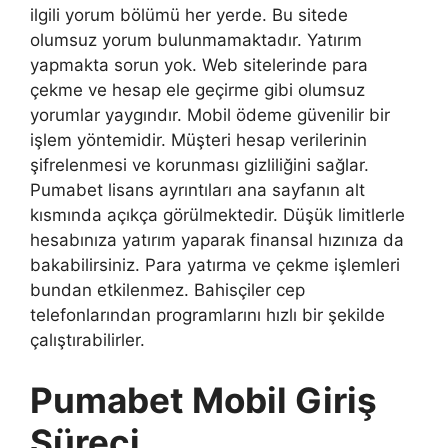
ilgili yorum bölümü her yerde. Bu sitede
olumsuz yorum bulunmamaktadır. Yatırım
yapmakta sorun yok. Web sitelerinde para
çekme ve hesap ele geçirme gibi olumsuz
yorumlar yaygındır. Mobil ödeme güvenilir bir
işlem yöntemidir. Müşteri hesap verilerinin
şifrelenmesi ve korunması gizliliğini sağlar.
Pumabet lisans ayrıntıları ana sayfanın alt
kısmında açıkça görülmektedir. Düşük limitlerle
hesabınıza yatırım yaparak finansal hızınıza da
bakabilirsiniz. Para yatırma ve çekme işlemleri
bundan etkilenmez. Bahisçiler cep
telefonlarından programlarını hızlı bir şekilde
çalıştırabilirler.
Pumabet Mobil Giriş
Süreci