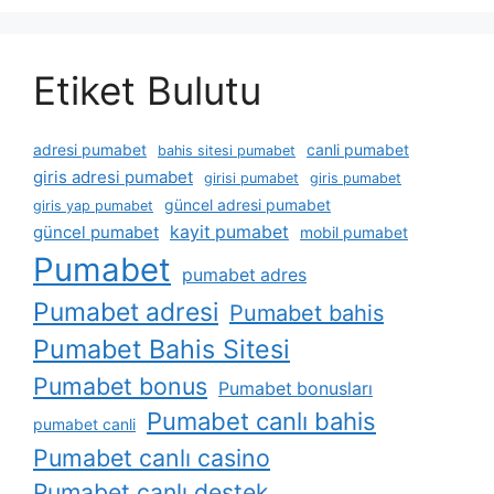
Etiket Bulutu
adresi pumabet
canli pumabet
bahis sitesi pumabet
giris adresi pumabet
girisi pumabet
giris pumabet
güncel adresi pumabet
giris yap pumabet
güncel pumabet
kayit pumabet
mobil pumabet
Pumabet
pumabet adres
Pumabet adresi
Pumabet bahis
Pumabet Bahis Sitesi
Pumabet bonus
Pumabet bonusları
Pumabet canlı bahis
pumabet canli
Pumabet canlı casino
Pumabet canlı destek