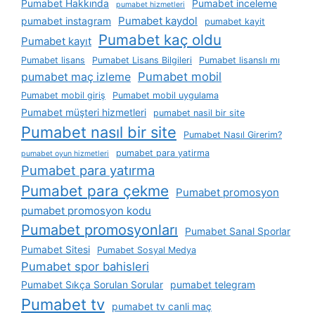
Pumabet Hakkında
Pumabet inceleme
pumabet hizmetleri
Pumabet kaydol
pumabet instagram
pumabet kayit
Pumabet kaç oldu
Pumabet kayıt
Pumabet lisans
Pumabet Lisans Bilgileri
Pumabet lisanslı mı
Pumabet mobil
pumabet maç izleme
Pumabet mobil giriş
Pumabet mobil uygulama
Pumabet müşteri hizmetleri
pumabet nasil bir site
Pumabet nasıl bir site
Pumabet Nasıl Girerim?
pumabet para yatirma
pumabet oyun hizmetleri
Pumabet para yatırma
Pumabet para çekme
Pumabet promosyon
pumabet promosyon kodu
Pumabet promosyonları
Pumabet Sanal Sporlar
Pumabet Sitesi
Pumabet Sosyal Medya
Pumabet spor bahisleri
Pumabet Sıkça Sorulan Sorular
pumabet telegram
Pumabet tv
pumabet tv canli maç