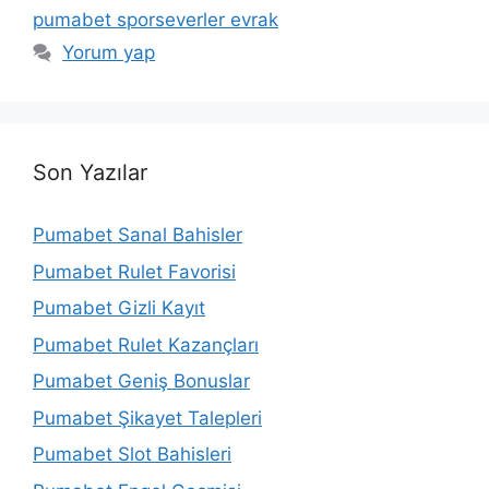
pumabet sporseverler evrak
Yorum yap
Son Yazılar
Pumabet Sanal Bahisler
Pumabet Rulet Favorisi
Pumabet Gizli Kayıt
Pumabet Rulet Kazançları
Pumabet Geniş Bonuslar
Pumabet Şikayet Talepleri
Pumabet Slot Bahisleri