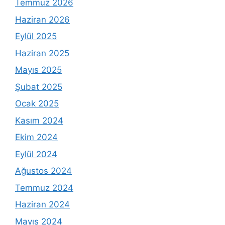
Temmuz 2026
Haziran 2026
Eylül 2025
Haziran 2025
Mayıs 2025
Şubat 2025
Ocak 2025
Kasım 2024
Ekim 2024
Eylül 2024
Ağustos 2024
Temmuz 2024
Haziran 2024
Mayıs 2024