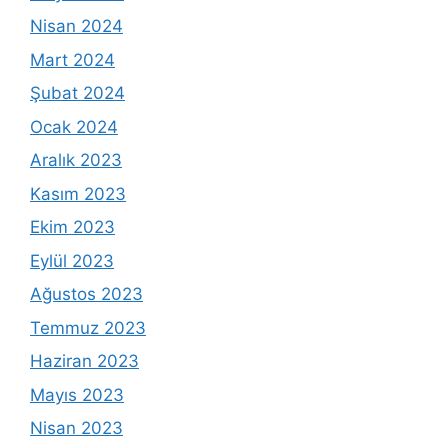
Nisan 2024
Mart 2024
Şubat 2024
Ocak 2024
Aralık 2023
Kasım 2023
Ekim 2023
Eylül 2023
Ağustos 2023
Temmuz 2023
Haziran 2023
Mayıs 2023
Nisan 2023