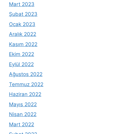
Mart 2023
Şubat 2023
Ocak 2023
Aralık 2022
Kasım 2022
Ekim 2022
Eylül 2022
Ağustos 2022
Temmuz 2022
Haziran 2022
Mayıs 2022
Nisan 2022
Mart 2022