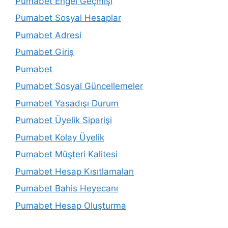
Pumabet Engel Geçmişi
Pumabet Sosyal Hesaplar
Pumabet Adresi
Pumabet Giriş
Pumabet
Pumabet Sosyal Güncellemeler
Pumabet Yasadışı Durum
Pumabet Üyelik Siparişi
Pumabet Kolay Üyelik
Pumabet Müşteri Kalitesi
Pumabet Hesap Kısıtlamaları
Pumabet Bahis Heyecanı
Pumabet Hesap Oluşturma