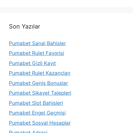
Son Yazılar
Pumabet Sanal Bahisler
Pumabet Rulet Favorisi
Pumabet Gizli Kayıt
Pumabet Rulet Kazançları
Pumabet Geniş Bonuslar
Pumabet Şikayet Talepleri
Pumabet Slot Bahisleri
Pumabet Engel Geçmişi
Pumabet Sosyal Hesaplar
Pumabet Adresi