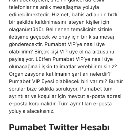
telefonlarına anlık mesajlaşma yoluyla
edinebilmektedir. Hizmet, bahis adlarının hızlı
bir şekilde kaldırılmasını isteyen kişiler için
olağanüstüdür. Belirlenen temsilciniz sizinle
iletişime geçecek ve onay için bir kısa mesaj
gönderecektir. Pumabet VIP’ye nasıl üye
olabilirim? Birçok kişi VIP üye olma arzusunu
paylaşıyor. Lütfen Pumabet VIP’ye nasıl üye
olunacağına ilişkin talimatlar verebilir misiniz?
Organizasyona katılmanın şartları nelerdir?
Pumabet VIP üyesi olabilecek biri var mı? Bu tür
sorular bize sıklıkla soruluyor. Pumabet tüm
ayrıntılar ve koşullar için mevcut e-posta adresi
e-posta korumalıdır. Tüm ayrıntıları e-posta
yoluyla alacaksınız.
Pumabet Twitter Hesabı