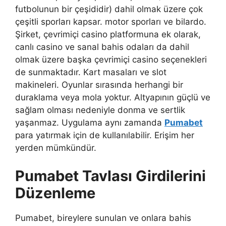
futbolunun bir çeşididir) dahil olmak üzere çok
çeşitli sporları kapsar. motor sporları ve bilardo.
Şirket, çevrimiçi casino platformuna ek olarak,
canlı casino ve sanal bahis odaları da dahil
olmak üzere başka çevrimiçi casino seçenekleri
de sunmaktadır. Kart masaları ve slot
makineleri. Oyunlar sırasında herhangi bir
duraklama veya mola yoktur. Altyapının güçlü ve
sağlam olması nedeniyle donma ve sertlik
yaşanmaz. Uygulama aynı zamanda
Pumabet
para yatırmak için de kullanılabilir. Erişim her
yerden mümkündür.
Pumabet Tavlası Girdilerini
Düzenleme
Pumabet, bireylere sunulan ve onlara bahis