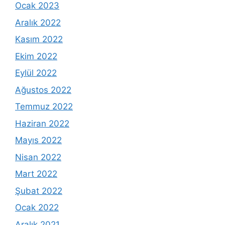
Ocak 2023
Aralık 2022
Kasım 2022
Ekim 2022
Eylül 2022
Ağustos 2022
Temmuz 2022
Haziran 2022
Mayıs 2022
Nisan 2022
Mart 2022
Şubat 2022
Ocak 2022
Aralık 2021