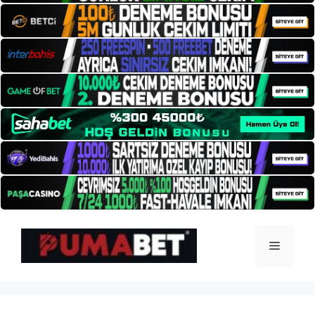
İçeriğe
atla
Menü