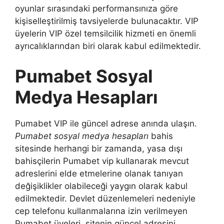
oyunlar sırasındaki performansınıza göre
kişiselleştirilmiş tavsiyelerde bulunacaktır. VIP
üyelerin VIP özel temsilcilik hizmeti en önemli
ayrıcalıklarından biri olarak kabul edilmektedir.
Pumabet Sosyal
Medya Hesapları
Pumabet VIP ile güncel adrese anında ulaşın.
Pumabet sosyal medya hesapları
bahis
sitesinde herhangi bir zamanda, yasa dışı
bahisçilerin Pumabet vip kullanarak mevcut
adreslerini elde etmelerine olanak tanıyan
değişiklikler olabileceği yaygın olarak kabul
edilmektedir. Devlet düzenlemeleri nedeniyle
cep telefonu kullanmalarına izin verilmeyen
Pumabet üyeleri, sitenin güncel adresini