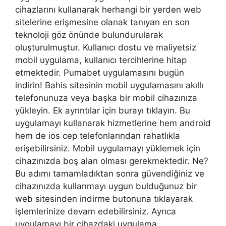
cihazlarını kullanarak herhangi bir yerden web
sitelerine erişmesine olanak tanıyan en son
teknoloji göz önünde bulundurularak
oluşturulmuştur. Kullanıcı dostu ve maliyetsiz
mobil uygulama, kullanıcı tercihlerine hitap
etmektedir. Pumabet uygulamasını bugün
indirin! Bahis sitesinin mobil uygulamasını akıllı
telefonunuza veya başka bir mobil cihazınıza
yükleyin. Ek ayrıntılar için burayı tıklayın. Bu
uygulamayı kullanarak hizmetlerine hem android
hem de ios cep telefonlarından rahatlıkla
erişebilirsiniz. Mobil uygulamayı yüklemek için
cihazınızda boş alan olması gerekmektedir. Ne?
Bu adımı tamamladıktan sonra güvendiğiniz ve
cihazınızda kullanmayı uygun bulduğunuz bir
web sitesinden indirme butonuna tıklayarak
işlemlerinize devam edebilirsiniz. Ayrıca
uygulamayı bir cihazdaki uygulama