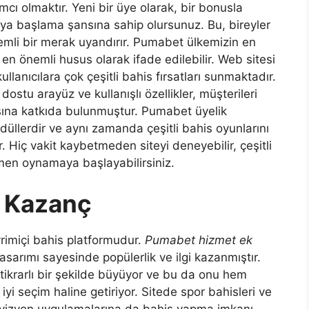
mcı olmaktır. Yeni bir üye olarak, bir bonusla
ya başlama şansına sahip olursunuz. Bu, bireyler
nemli bir merak uyandırır. Pumabet ülkemizin en
 en önemli husus olarak ifade edilebilir. Web sitesi
llanıcılara çok çeşitli bahis fırsatları sunmaktadır.
 dostu arayüz ve kullanışlı özellikler, müşterileri
asına katkıda bulunmuştur. Pumabet üyelik
 ödüllerdir ve aynı zamanda çeşitli bahis oyunlarını
. Hiç vakit kaybetmeden siteyi deneyebilir, çeşitli
men oynamaya başlayabilirsiniz.
 Kazanç
rimiçi bahis platformudur.
Pumabet hizmet ek
tasarımı sayesinde popülerlik ve ilgi kazanmıştır.
stikrarlı bir şekilde büyüyor ve bu da onu hem
yi seçim haline getiriyor. Sitede spor bahisleri ve