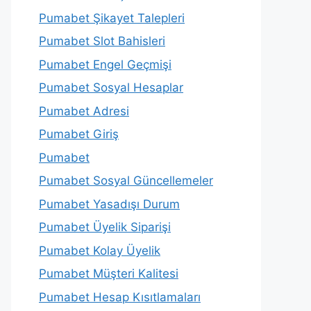
Pumabet Şikayet Talepleri
Pumabet Slot Bahisleri
Pumabet Engel Geçmişi
Pumabet Sosyal Hesaplar
Pumabet Adresi
Pumabet Giriş
Pumabet
Pumabet Sosyal Güncellemeler
Pumabet Yasadışı Durum
Pumabet Üyelik Siparişi
Pumabet Kolay Üyelik
Pumabet Müşteri Kalitesi
Pumabet Hesap Kısıtlamaları