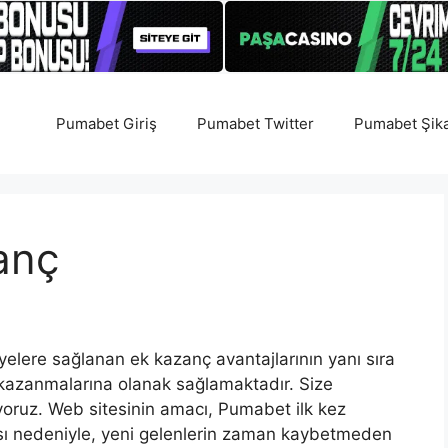
Pumabet Giriş
Pumabet Twitter
Pumabet Şik
anç
elere sağlanan ek kazanç avantajlarının yanı sıra
kazanmalarına olanak sağlamaktadır. Size
lıyoruz. Web sitesinin amacı, Pumabet ilk kez
sı nedeniyle, yeni gelenlerin zaman kaybetmeden