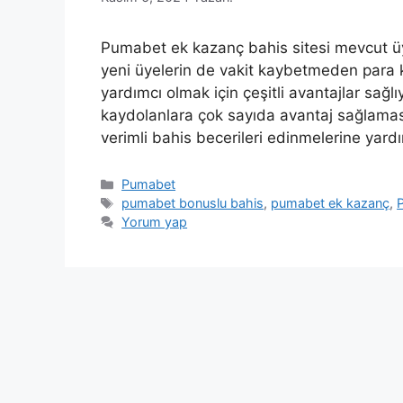
Pumabet ek kazanç bahis sitesi mevcut üy
yeni üyelerin de vakit kaybetmeden para 
yardımcı olmak için çeşitli avantajlar sağ
kaydolanlara çok sayıda avantaj sağlama
verimli bahis becerileri edinmelerine yardı
Kategoriler
Pumabet
Etiketler
pumabet bonuslu bahis
,
pumabet ek kazanç
,
Yorum yap