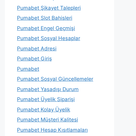
Pumabet Şikayet Talepleri
Pumabet Slot Bahisleri
Pumabet Engel Geçmişi
Pumabet Sosyal Hesaplar
Pumabet Adresi
Pumabet Giriş
Pumabet
Pumabet Sosyal Güncellemeler
Pumabet Yasadışı Durum
Pumabet Üyelik Siparişi
Pumabet Kolay Üyelik
Pumabet Müşteri Kalitesi
Pumabet Hesap Kısıtlamaları