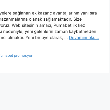
elere sağlanan ek kazanç avantajlarının yanı sıra
kazanmalarına olanak sağlamaktadır. Size
lıyoruz. Web sitesinin amacı, Pumabet ilk kez
sı nedeniyle, yeni gelenlerin zaman kaybetmeden
mcı olmaktır. Yeni bir üye olarak, …
Devamını oku…
Pumabet promosyon