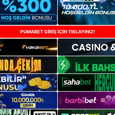
PUMABET GİRİŞ İÇİN TIKLAYINIZ!