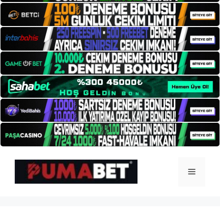
İçeriğe
atla
Menü