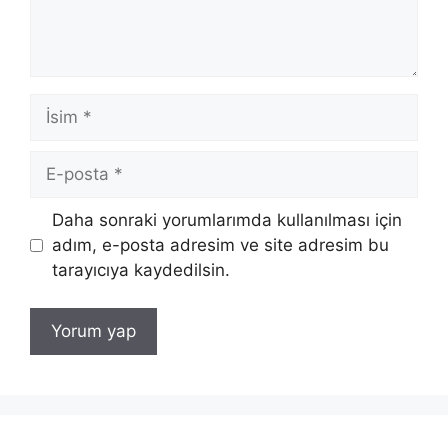
İsim
E-
posta
İnternet
Daha sonraki yorumlarımda kullanılması için
sitesi
adım, e-posta adresim ve site adresim bu
tarayıcıya kaydedilsin.