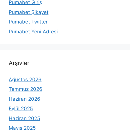
Pumabet Giriş
Pumabet Şikayet
Pumabet Twitter
Pumabet Yeni Adresi
Arşivler
Ağustos 2026
Temmuz 2026
Haziran 2026
Eylül 2025
Haziran 2025
Mayıs 2025