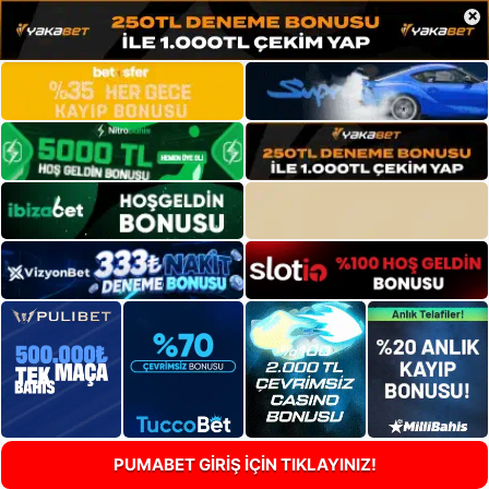
×
PUMABET GİRİŞ İÇİN TIKLAYINIZ!