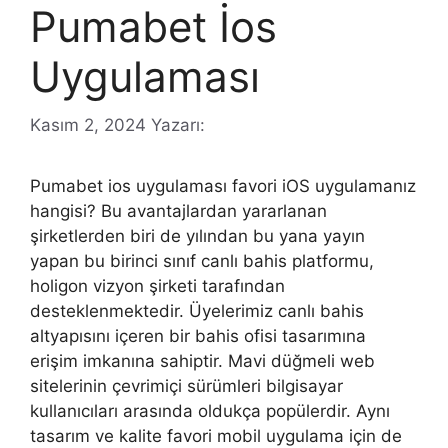
Pumabet İos
Uygulaması
Kasım 2, 2024
Yazarı:
Pumabet ios uygulaması favori iOS uygulamanız
hangisi? Bu avantajlardan yararlanan
şirketlerden biri de yılından bu yana yayın
yapan bu birinci sınıf canlı bahis platformu,
holigon vizyon şirketi tarafından
desteklenmektedir. Üyelerimiz canlı bahis
altyapısını içeren bir bahis ofisi tasarımına
erişim imkanına sahiptir. Mavi düğmeli web
sitelerinin çevrimiçi sürümleri bilgisayar
kullanıcıları arasında oldukça popülerdir. Aynı
tasarım ve kalite favori mobil uygulama için de