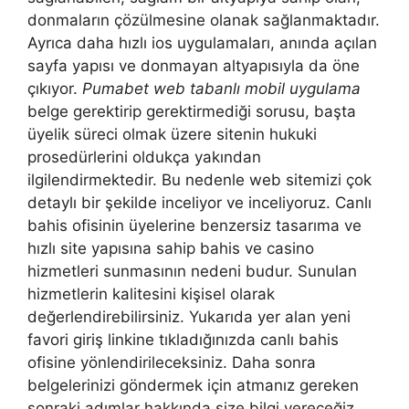
donmaların çözülmesine olanak sağlanmaktadır.
Ayrıca daha hızlı ios uygulamaları, anında açılan
sayfa yapısı ve donmayan altyapısıyla da öne
çıkıyor.
Pumabet web tabanlı mobil uygulama
belge gerektirip gerektirmediği sorusu, başta
üyelik süreci olmak üzere sitenin hukuki
prosedürlerini oldukça yakından
ilgilendirmektedir. Bu nedenle web sitemizi çok
detaylı bir şekilde inceliyor ve inceliyoruz. Canlı
bahis ofisinin üyelerine benzersiz tasarıma ve
hızlı site yapısına sahip bahis ve casino
hizmetleri sunmasının nedeni budur. Sunulan
hizmetlerin kalitesini kişisel olarak
değerlendirebilirsiniz. Yukarıda yer alan yeni
favori giriş linkine tıkladığınızda canlı bahis
ofisine yönlendirileceksiniz. Daha sonra
belgelerinizi göndermek için atmanız gereken
sonraki adımlar hakkında size bilgi vereceğiz.