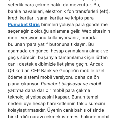
seferlik para çekme hakkı da mevcuttur. Bu,
banka havaleleri, elektronik fon transferleri (eft),
kredi kartları, sanal kartlar ve kripto para
Pumabet Giriş
birimleri yoluyla para gönderme
seçeneğiniz olduğu anlamına gelir. Web sitesinin
mobil versiyonunu kullanıyorsanız, burada
bulunan ‘para yatır’ butonuna tıklayın. Bu
aşamada en güncel hesap ayrıntılarını almak ve
geçiş sürecini başarıyla tamamlamak için lütfen
canlı destek ekibimizle iletişime geçin. Ancak
QR kodlar, CEP Bank ve Google’ın mobile özel
ödeme sistemi mobil versiyonu daha da ön
plana çıkarıyor.
Pumabet bilgisayar ve mobil
yatırma
daha dar bir mobil para çekme
teknolojisi yelpazesini kapsar. Bunun temel
nedeni üye hesap hareketlerinin takip sürecini
kolaylaştırmasıdır. Üyenin canlı bahis ofisinde
biriktirdiği parayı çekmek istemesi halinde mobil