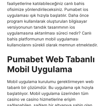
faaliyetlerine katılabileceğiniz canlı bahis
ofisimize yönlendirileceksiniz. Pumabet ios
uygulaması ışık hızıyla başlatılır. Daha önce
program kullanılarak oluşturulan bilgisayar
versiyonunun tanıdık tasarımının ios
uygulamasına aktarılması süreci nedir? Canlı
bahis platformunun mobil uygulaması
kullanıcılarını sürekli olarak memnun etmektedir.
Pumabet Web Tabanlı
Mobil Uygulama
Mobil uygulama kurulumu gerektirmeyen web
tabanlı bir çözümdür. Bu uygulama ışık hızıyla
başlatılıyor. Mobil uygulama üzerinden tüm
casino ve casino hizmetlerine erişim
sağlanabilen, sağlam bir altyapıya sahip olan,