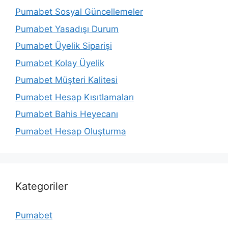
Pumabet Sosyal Güncellemeler
Pumabet Yasadışı Durum
Pumabet Üyelik Siparişi
Pumabet Kolay Üyelik
Pumabet Müşteri Kalitesi
Pumabet Hesap Kısıtlamaları
Pumabet Bahis Heyecanı
Pumabet Hesap Oluşturma
Kategoriler
Pumabet