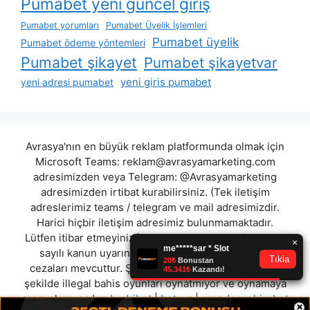
Pumabet yeni güncel giriş
Pumabet yorumları
Pumabet Üyelik İşlemleri
Pumabet üyelik
Pumabet ödeme yöntemleri
Pumabet şikayet
Pumabet şikayetvar
yeni giris pumabet
yeni adresi pumabet
Avrasya'nın en büyük reklam platformunda olmak için
Microsoft Teams:
reklam@avrasyamarketing.com
adresimizden veya Telegram: @Avrasyamarketing
adresimizden irtibat kurabilirsiniz. (Tek iletişim
adreslerimiz teams / telegram ve mail adresimizdir.
Harici hiçbir iletişim adresimiz bulunmamaktadır.
Lütfen itibar etmeyiniz.) Türkiye yasalarına göre 7258
sayılı kanun uyarınca yasa dışı bahis oynamanın
cezaları mevcuttur. Şu an bulunduğunuz site hiç bir
şekilde illegal bahis oyunları oynatmıyor ve oynamaya
aracı olmuyordur.
hodribet
|
betroz
|
grandsapphirebet
×