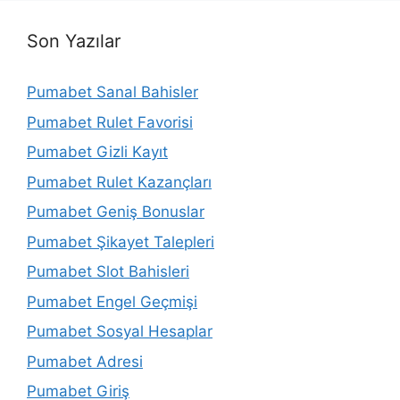
Son Yazılar
Pumabet Sanal Bahisler
Pumabet Rulet Favorisi
Pumabet Gizli Kayıt
Pumabet Rulet Kazançları
Pumabet Geniş Bonuslar
Pumabet Şikayet Talepleri
Pumabet Slot Bahisleri
Pumabet Engel Geçmişi
Pumabet Sosyal Hesaplar
Pumabet Adresi
Pumabet Giriş