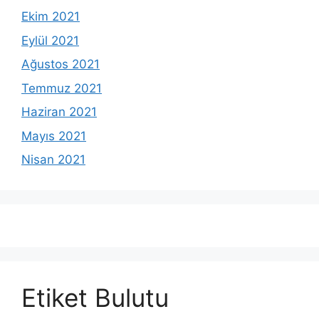
Ekim 2021
Eylül 2021
Ağustos 2021
Temmuz 2021
Haziran 2021
Mayıs 2021
Nisan 2021
Etiket Bulutu