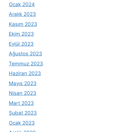
Ocak 2024
Aralık 2023
Kasım 2023
Ekim 2023
Eylül 2023
Ağustos 2023
Temmuz 2023
Haziran 2023
Mayıs 2023
Nisan 2023
Mart 2023
Şubat 2023
Ocak 2023