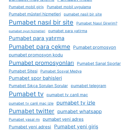
Pumabet mobil giriş
Pumabet mobil uygulama
Pumabet müşteri hizmetleri
pumabet nasil bir site
Pumabet nasıl bir site
Pumabet Nasıl Girerim?
pumabet para yatirma
pumabet oyun hizmetleri
Pumabet para yatırma
Pumabet para çekme
Pumabet promosyon
pumabet promosyon kodu
Pumabet promosyonları
Pumabet Sanal Sporlar
Pumabet Sitesi
Pumabet Sosyal Medya
Pumabet spor bahisleri
Pumabet Sıkça Sorulan Sorular
pumabet telegram
Pumabet tv
pumabet tv canli maç
pumabet tv izle
pumabet tv canli maç izle
Pumabet twitter
pumabet whatsapp
pumabet yeni adres
Pumabet yasal mı
Pumabet yeni giriş
Pumabet yeni adresi