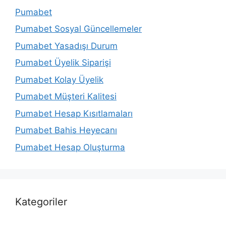
Pumabet
Pumabet Sosyal Güncellemeler
Pumabet Yasadışı Durum
Pumabet Üyelik Siparişi
Pumabet Kolay Üyelik
Pumabet Müşteri Kalitesi
Pumabet Hesap Kısıtlamaları
Pumabet Bahis Heyecanı
Pumabet Hesap Oluşturma
Kategoriler