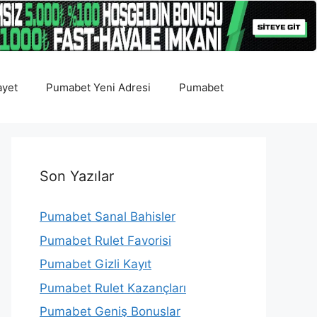
ayet
Pumabet Yeni Adresi
Pumabet
Son Yazılar
Pumabet Sanal Bahisler
Pumabet Rulet Favorisi
Pumabet Gizli Kayıt
Pumabet Rulet Kazançları
Pumabet Geniş Bonuslar