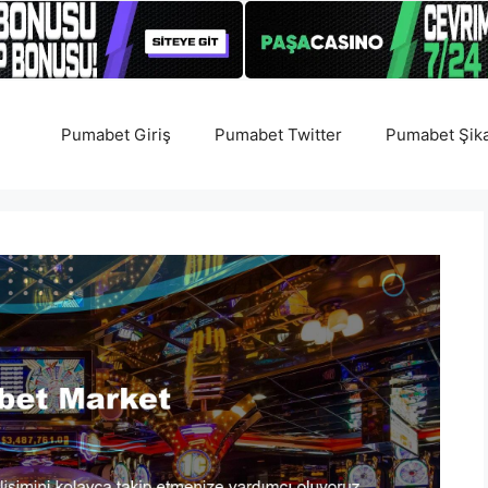
Pumabet Giriş
Pumabet Twitter
Pumabet Şik