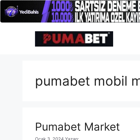
İçeriğe
atla
pumabet mobil m
Pumabet Market
Ocak 3, 2024
Yazarı: