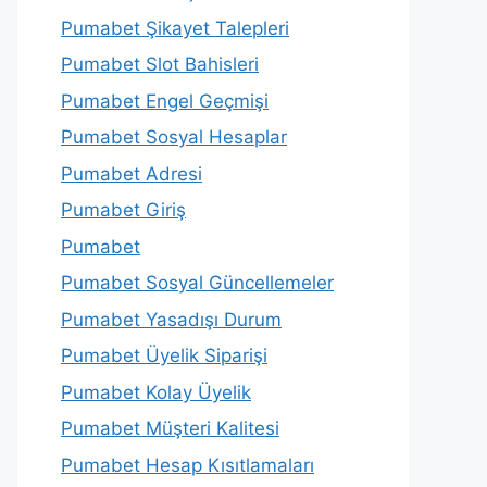
Pumabet Şikayet Talepleri
Pumabet Slot Bahisleri
Pumabet Engel Geçmişi
Pumabet Sosyal Hesaplar
Pumabet Adresi
Pumabet Giriş
Pumabet
Pumabet Sosyal Güncellemeler
Pumabet Yasadışı Durum
Pumabet Üyelik Siparişi
Pumabet Kolay Üyelik
Pumabet Müşteri Kalitesi
Pumabet Hesap Kısıtlamaları