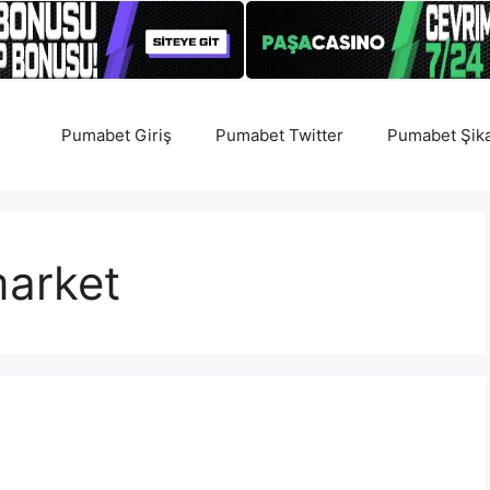
Pumabet Giriş
Pumabet Twitter
Pumabet Şik
arket