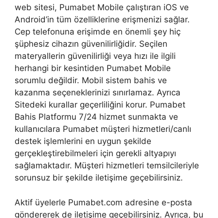
web sitesi, Pumabet Mobile çalıştıran iOS ve
Android’in tüm özelliklerine erişmenizi sağlar.
Cep telefonuna erişimde en önemli şey hiç
şüphesiz cihazın güvenilirliğidir. Seçilen
materyallerin güvenilirliği veya hızı ile ilgili
herhangi bir kesintiden Pumabet Mobile
sorumlu değildir. Mobil sistem bahis ve
kazanma seçeneklerinizi sınırlamaz. Ayrıca
Sitedeki kurallar geçerliliğini korur. Pumabet
Bahis Platformu 7/24 hizmet sunmakta ve
kullanıcılara Pumabet müşteri hizmetleri/canlı
destek işlemlerini en uygun şekilde
gerçekleştirebilmeleri için gerekli altyapıyı
sağlamaktadır. Müşteri hizmetleri temsilcileriyle
sorunsuz bir şekilde iletişime geçebilirsiniz.
Aktif üyelerle Pumabet.com adresine e-posta
göndererek de iletişime geçebilirsiniz. Ayrıca, bu