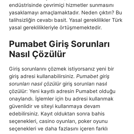
endüstrisinde çevrimiçi hizmetler sunmasını
yasaklamayı amaçlamaktadır. Neden çıktın? Bu
talihsizliğin cevabı basit. Yasal gereklilikler Türk
yasal gereklilikleriyle örtüşmemektedir.
Pumabet Giriş Sorunları
Nasıl Çözülür
Giriş sorunlarını çözmek istiyorsanız yeni bir
giriş adresi kullanabilirsiniz.
Pumabet giriş
sorunları nasıl çözülür
giriş sorunları nasıl
çözülür: Yeni kayıtlı adresin Pumabet olduğu
onaylandı. İşlemler için bu adresi kullanmak
güvenlidir ve siteyi kullanmaya devam
edebilirsiniz. Kayıt olduktan sonra bahis
seçenekleri, casino oyunları, poker oyunu
seçenekleri ve daha fazlasını içeren farklı