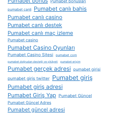
Pumabet bonus
Pumabet bonusları
Pumabet canlı bahis
pumabet canli
Pumabet canlı casino
Pumabet canlı destek
Pumabet canlı maç izleme
Pumabet casino
Pumabet Casino Oyunları
Pumabet Casino Sitesi
pumabet com
pumabet doğrudan desteği ve şikâyeti
pumabet erişim
Pumabet gerçek adresi
pumabet girisi
Pumabet giriş
pumabet giris twitter
Pumabet giriş adresi
Pumabet Giriş Yap
Pumabet Güncel
Pumabet Güncel Adres
Pumabet güncel adresi