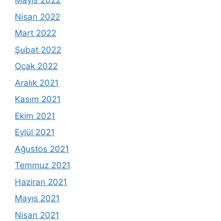
Mayıs 2022
Nisan 2022
Mart 2022
Şubat 2022
Ocak 2022
Aralık 2021
Kasım 2021
Ekim 2021
Eylül 2021
Ağustos 2021
Temmuz 2021
Haziran 2021
Mayıs 2021
Nisan 2021