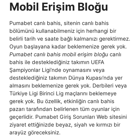
Mobil Erişim Bloğu
Pumabet canlı bahis, sitenin canlı bahis
bölümünü kullanabilmeniz için herhangi bir
belirli tarih ve saate bağlı kalmanızı gerektirmez.
Oyun başlayana kadar beklemenize gerek yok.
Pumabet canlı bahis mobil erişim bloğu
canlı
bahis ile desteklediğiniz takımın UEFA
Şampiyonlar Ligi’nde oynamasını veya
desteklediğiniz takımın Dünya Kupası’nda yer
almasını beklemenize gerek yok. Derbileri veya
Türkiye Ligi Birinci Lig maçlarını beklemeye
gerek yok. Bu özellik, etkinliğin canlı bahis
pazarı tarafından belirlenen tüm oyunlar için
geçerlidir. Pumabet Giriş Sorunları Web sitesini
ziyaret ettiğinizde beyaz, siyah ve kırmızı bir
arayüz göreceksiniz.