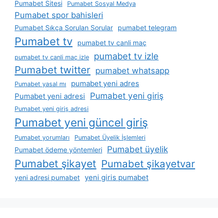
Pumabet Sitesi
Pumabet Sosyal Medya
Pumabet spor bahisleri
Pumabet Sıkça Sorulan Sorular
pumabet telegram
Pumabet tv
pumabet tv canli maç
pumabet tv izle
pumabet tv canli maç izle
Pumabet twitter
pumabet whatsapp
pumabet yeni adres
Pumabet yasal mı
Pumabet yeni giriş
Pumabet yeni adresi
Pumabet yeni giriş adresi
Pumabet yeni güncel giriş
Pumabet yorumları
Pumabet Üyelik İşlemleri
Pumabet üyelik
Pumabet ödeme yöntemleri
Pumabet şikayet
Pumabet şikayetvar
yeni giris pumabet
yeni adresi pumabet