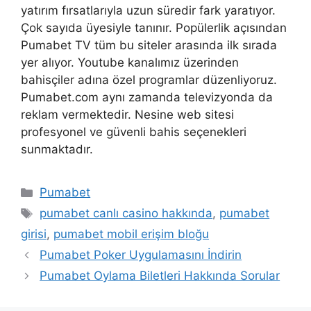
yatırım fırsatlarıyla uzun süredir fark yaratıyor.
Çok sayıda üyesiyle tanınır. Popülerlik açısından
Pumabet TV tüm bu siteler arasında ilk sırada
yer alıyor. Youtube kanalımız üzerinden
bahisçiler adına özel programlar düzenliyoruz.
Pumabet.com aynı zamanda televizyonda da
reklam vermektedir. Nesine web sitesi
profesyonel ve güvenli bahis seçenekleri
sunmaktadır.
Kategoriler
Pumabet
Etiketler
pumabet canlı casino hakkında
,
pumabet
girisi
,
pumabet mobil erişim bloğu
Pumabet Poker Uygulamasını İndirin
Pumabet Oylama Biletleri Hakkında Sorular