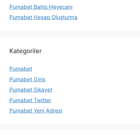
Pumabet Bahis Heyecanı
Pumabet Hesap Oluşturma
Kategoriler
Pumabet
Pumabet Giriş
Pumabet Şikayet
Pumabet Twitter
Pumabet Yeni Adresi