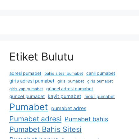
Etiket Bulutu
adresi pumabet
canli pumabet
bahis sitesi pumabet
giris adresi pumabet
girisi pumabet
giris pumabet
güncel adresi pumabet
giris yap pumabet
güncel pumabet
kayit pumabet
mobil pumabet
Pumabet
pumabet adres
Pumabet adresi
Pumabet bahis
Pumabet Bahis Sitesi