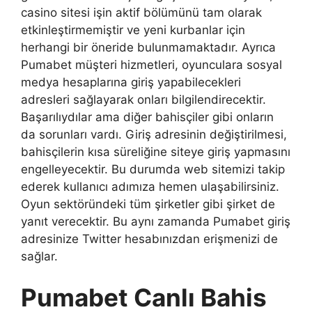
casino sitesi işin aktif bölümünü tam olarak
etkinleştirmemiştir ve yeni kurbanlar için
herhangi bir öneride bulunmamaktadır. Ayrıca
Pumabet müşteri hizmetleri, oyunculara sosyal
medya hesaplarına giriş yapabilecekleri
adresleri sağlayarak onları bilgilendirecektir.
Başarılıydılar ama diğer bahisçiler gibi onların
da sorunları vardı. Giriş adresinin değiştirilmesi,
bahisçilerin kısa süreliğine siteye giriş yapmasını
engelleyecektir. Bu durumda web sitemizi takip
ederek kullanıcı adımıza hemen ulaşabilirsiniz.
Oyun sektöründeki tüm şirketler gibi şirket de
yanıt verecektir. Bu aynı zamanda Pumabet giriş
adresinize Twitter hesabınızdan erişmenizi de
sağlar.
Pumabet Canlı Bahis