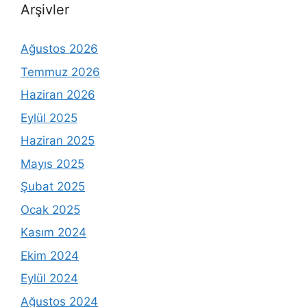
Arşivler
Ağustos 2026
Temmuz 2026
Haziran 2026
Eylül 2025
Haziran 2025
Mayıs 2025
Şubat 2025
Ocak 2025
Kasım 2024
Ekim 2024
Eylül 2024
Ağustos 2024