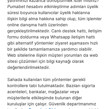
yatırımınızı kazanca dönüştürmek ister misiniz?
Pumabet hesabını etkinleştirme adımları
üyelik
süresi boyunca kullanıcılar üyelik haklarına
ilişkin bilgi alma hakkına sahip olup, tüm işlemler
online danışma hattı üzerinden
gerçekleştirilmektedir. Canlı destek hattı, iletişim
formu doldurma veya Whatsapp iletişim hattı
gibi alternatif yöntemler ziyaret aşamasını hızlı
bir şekilde tamamlamanıza yardımcı olabilir.
Web sitelerine ilişkin müşteri yorumları da web
sitesi çözümleri için bilgi kaynağı olarak
değerlendirilmektedir.
Sahada kullanılan tüm yöntemler gerekli
kontrollere tabi tutulmaktadır. Bazıları sigorta
acenteleri, bankalar, mağazalar veya
müşterilerle etkileşimde bulunan diğer
kuruluşlar için çalışır. Güvenlik departmanımız