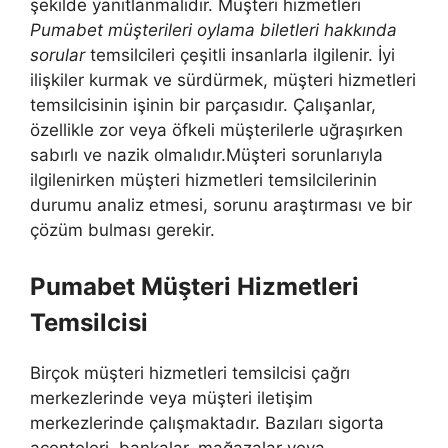
şekilde yanıtlanmalıdır. Müşteri hizmetleri
Pumabet müşterileri oylama biletleri hakkında
sorular
temsilcileri çeşitli insanlarla ilgilenir. İyi
ilişkiler kurmak ve sürdürmek, müşteri hizmetleri
temsilcisinin işinin bir parçasıdır. Çalışanlar,
özellikle zor veya öfkeli müşterilerle uğraşırken
sabırlı ve nazik olmalıdır.Müşteri sorunlarıyla
ilgilenirken müşteri hizmetleri temsilcilerinin
durumu analiz etmesi, sorunu araştırması ve bir
çözüm bulması gerekir.
Pumabet Müşteri Hizmetleri
Temsilcisi
Birçok müşteri hizmetleri temsilcisi çağrı
merkezlerinde veya müşteri iletişim
merkezlerinde çalışmaktadır. Bazıları sigorta
acenteleri, bankalar, mağazalar veya