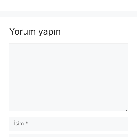
Yorum yapın
Yorum
İsim