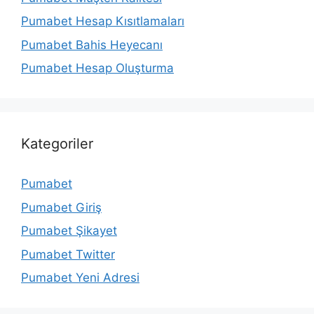
Pumabet Hesap Kısıtlamaları
Pumabet Bahis Heyecanı
Pumabet Hesap Oluşturma
Kategoriler
Pumabet
Pumabet Giriş
Pumabet Şikayet
Pumabet Twitter
Pumabet Yeni Adresi