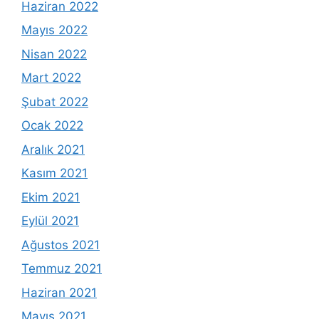
Haziran 2022
Mayıs 2022
Nisan 2022
Mart 2022
Şubat 2022
Ocak 2022
Aralık 2021
Kasım 2021
Ekim 2021
Eylül 2021
Ağustos 2021
Temmuz 2021
Haziran 2021
Mayıs 2021