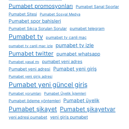
Pumabet promosyonları
Pumabet Sanal Sporlar
Pumabet Sitesi
Pumabet Sosyal Medya
Pumabet spor bahisleri
Pumabet Sıkça Sorulan Sorular
pumabet telegram
Pumabet tv
pumabet tv canli maç
pumabet tv izle
pumabet tv canli maç izle
Pumabet twitter
pumabet whatsapp
pumabet yeni adres
Pumabet yasal mı
Pumabet yeni giriş
Pumabet yeni adresi
Pumabet yeni giriş adresi
Pumabet yeni güncel giriş
Pumabet yorumları
Pumabet Üyelik İşlemleri
Pumabet üyelik
Pumabet ödeme yöntemleri
Pumabet şikayet
Pumabet şikayetvar
yeni giris pumabet
yeni adresi pumabet