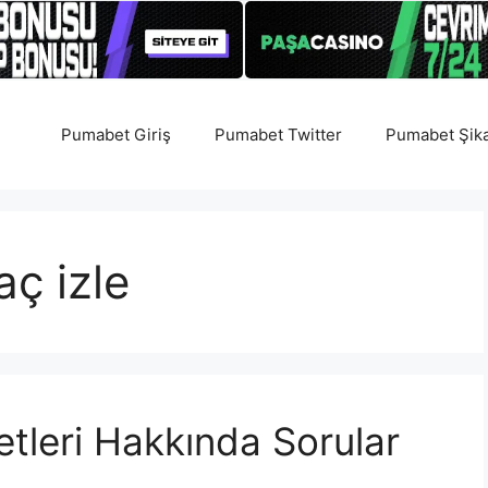
Pumabet Giriş
Pumabet Twitter
Pumabet Şik
ç izle
tleri Hakkında Sorular