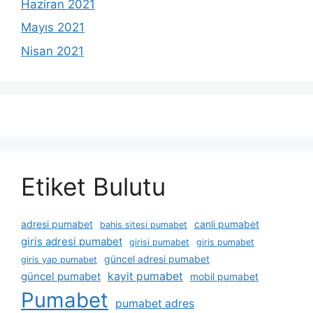
Haziran 2021
Mayıs 2021
Nisan 2021
Etiket Bulutu
adresi pumabet
canli pumabet
bahis sitesi pumabet
giris adresi pumabet
girisi pumabet
giris pumabet
güncel adresi pumabet
giris yap pumabet
güncel pumabet
kayit pumabet
mobil pumabet
Pumabet
pumabet adres