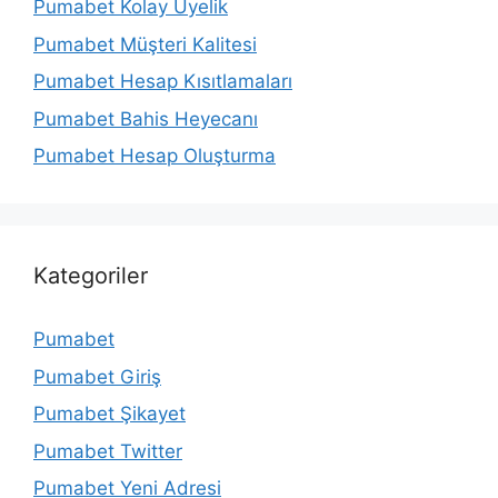
Pumabet Kolay Üyelik
Pumabet Müşteri Kalitesi
Pumabet Hesap Kısıtlamaları
Pumabet Bahis Heyecanı
Pumabet Hesap Oluşturma
Kategoriler
Pumabet
Pumabet Giriş
Pumabet Şikayet
Pumabet Twitter
Pumabet Yeni Adresi