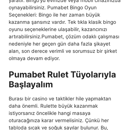
yaratır. Bingo’yu evinizde veya mobil cihazınızda
oynayabilirsiniz. Pumabet Bingo Oyun
Seçenekleri: Bingo ile her zaman büyük
kazanma şansınız vardır. Tek tıkla klasik bingo
oyunu seçeneklerine ulaşabilir, kazancınızı
artırabilirsiniz.Pumabet, çözüm odaklı çalışması
nedeniyle her geçen gün daha fazla şikayet
alan, son derece verimli ve sorumsuz bir şirket
olmaya devam ediyor.
Pumabet Rulet Tüyolarıyla
Başlayalım
Burası bir casino ve taktikler hile yapmaktan
daha önemli. Rulette büyük kazanmak
istiyorsanız öncelikle hangi masaya
oturacağınıza karar vermelisiniz. Çünkü her
tabloda sıcak ve soğuk sayılar bulunur. Bu,