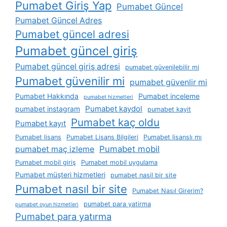
Pumabet Giriş Yap
Pumabet Güncel
Pumabet Güncel Adres
Pumabet güncel adresi
Pumabet güncel giriş
Pumabet güncel giriş adresi
pumabet güvenilebilir mi
Pumabet güvenilir mi
pumabet güvenlir mi
Pumabet Hakkında
Pumabet inceleme
pumabet hizmetleri
Pumabet kaydol
pumabet instagram
pumabet kayit
Pumabet kaç oldu
Pumabet kayıt
Pumabet lisans
Pumabet Lisans Bilgileri
Pumabet lisanslı mı
Pumabet mobil
pumabet maç izleme
Pumabet mobil giriş
Pumabet mobil uygulama
Pumabet müşteri hizmetleri
pumabet nasil bir site
Pumabet nasıl bir site
Pumabet Nasıl Girerim?
pumabet para yatirma
pumabet oyun hizmetleri
Pumabet para yatırma