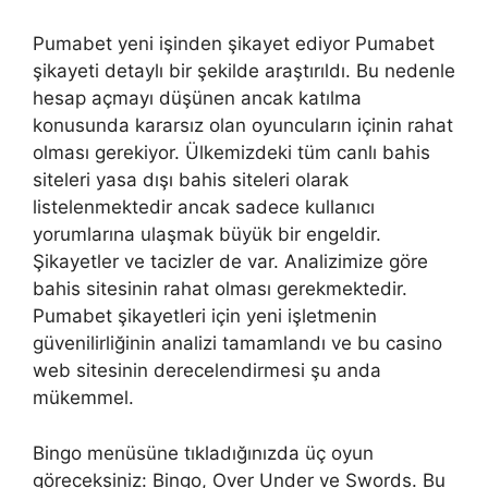
Pumabet yeni işinden şikayet ediyor Pumabet
şikayeti detaylı bir şekilde araştırıldı. Bu nedenle
hesap açmayı düşünen ancak katılma
konusunda kararsız olan oyuncuların içinin rahat
olması gerekiyor. Ülkemizdeki tüm canlı bahis
siteleri yasa dışı bahis siteleri olarak
listelenmektedir ancak sadece kullanıcı
yorumlarına ulaşmak büyük bir engeldir.
Şikayetler ve tacizler de var. Analizimize göre
bahis sitesinin rahat olması gerekmektedir.
Pumabet şikayetleri için yeni işletmenin
güvenilirliğinin analizi tamamlandı ve bu casino
web sitesinin derecelendirmesi şu anda
mükemmel.
Bingo menüsüne tıkladığınızda üç oyun
göreceksiniz: Bingo, Over Under ve Swords. Bu