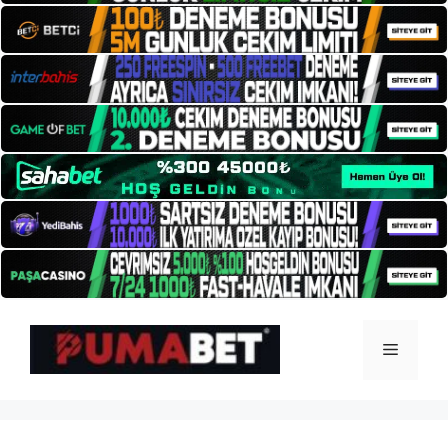
İçeriğe
atla
Menü