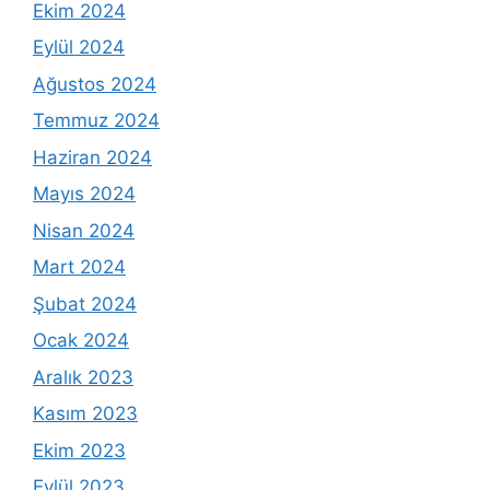
Ekim 2024
Eylül 2024
Ağustos 2024
Temmuz 2024
Haziran 2024
Mayıs 2024
Nisan 2024
Mart 2024
Şubat 2024
Ocak 2024
Aralık 2023
Kasım 2023
Ekim 2023
Eylül 2023