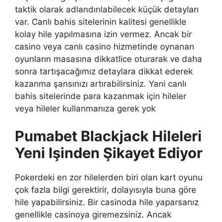
taktik olarak adlandırılabilecek küçük detayları
var. Canlı bahis sitelerinin kalitesi genellikle
kolay hile yapılmasına izin vermez. Ancak bir
casino veya canlı casino hizmetinde oynanan
oyunların masasına dikkatlice oturarak ve daha
sonra tartışacağımız detaylara dikkat ederek
kazanma şansınızı artırabilirsiniz. Yani canlı
bahis sitelerinde para kazanmak için hileler
veya hileler kullanmanıza gerek yok
Pumabet Blackjack Hileleri
Yeni Işinden Şikayet Ediyor
Pokerdeki en zor hilelerden biri olan kart oyunu
çok fazla bilgi gerektirir, dolayısıyla buna göre
hile yapabilirsiniz. Bir casinoda hile yaparsanız
genellikle casinoya giremezsiniz. Ancak