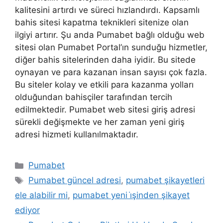
kalitesini artırdı ve süreci hızlandırdı. Kapsamlı
bahis sitesi kapatma teknikleri sitenize olan
ilgiyi artırır. Şu anda Pumabet bağlı olduğu web
sitesi olan Pumabet Portal’ın sunduğu hizmetler,
diğer bahis sitelerinden daha iyidir. Bu sitede
oynayan ve para kazanan insan sayısı çok fazla.
Bu siteler kolay ve etkili para kazanma yolları
olduğundan bahisçiler tarafından tercih
edilmektedir. Pumabet web sitesi giriş adresi
sürekli değişmekte ve her zaman yeni giriş
adresi hizmeti kullanılmaktadır.
Kategoriler
Pumabet
Etiketler
Pumabet güncel adresi
,
pumabet şikayetleri
ele alabilir mi
,
pumabet yeni i̇şinden şikayet
ediyor