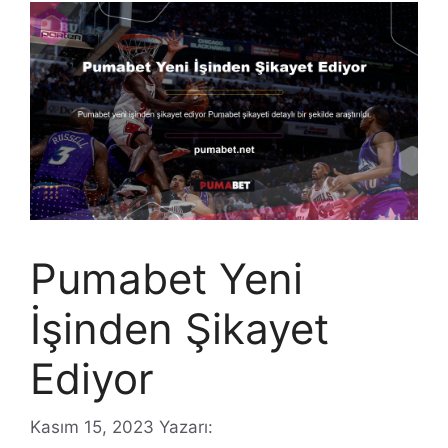
Pumabet Yeni
İşinden Şikayet
Ediyor
Kasım 15, 2023
Yazarı: