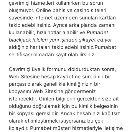
çevrimiçi hizmetleri kullanırken bu sorun
oluşmuyor. Online bahis ve casino siteleri
sayesinde internet üzerinden sunulan kartları
takip edebilirsiniz. Ayrıca arka planda zamanı
kullanabilir, hızlı notlar alabilir ve
Pumabet
blackjack hileleri yeni işinden şikayet ediyor
aldığınız haritaları takip edebilirsiniz.Pumabet
sertifikası olmadan kayıt olabilirsiniz.
Çevrimiçi üyelik formunu doldurduktan sonra,
Web Sitesine hesap kaydetme sürecinin bir
parçası olarak genellikle kimliğinizin bir
kopyasını Web Sitesine göndermeniz
istenecektir. Girilen bilgilerin gerçekten size ait
olduğunu doğrulamak için bu kimlik belgesinin
bir kopyası gereklidir. Ancak hesabınızı kağıtsız
olarak etkinleştirmek istiyorsanız bu çok
kolaydır. Pumabet müşteri hizmetleriyle iletişime