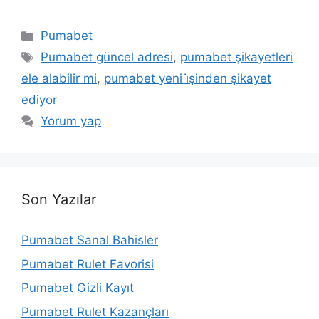
Kategoriler
Pumabet
Etiketler
Pumabet güncel adresi
,
pumabet şikayetleri
ele alabilir mi
,
pumabet yeni i̇şinden şikayet
ediyor
Yorum yap
Son Yazılar
Pumabet Sanal Bahisler
Pumabet Rulet Favorisi
Pumabet Gizli Kayıt
Pumabet Rulet Kazançları