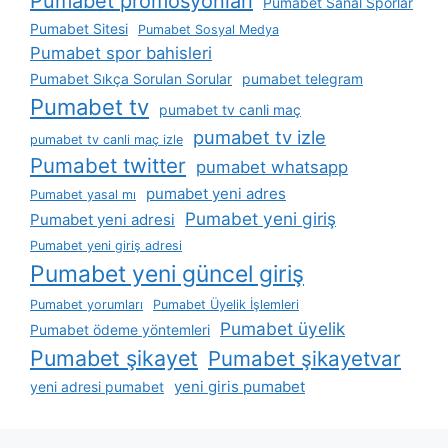
Pumabet promosyonları
Pumabet Sanal Sporlar
Pumabet Sitesi
Pumabet Sosyal Medya
Pumabet spor bahisleri
Pumabet Sıkça Sorulan Sorular
pumabet telegram
Pumabet tv
pumabet tv canli maç
pumabet tv izle
pumabet tv canli maç izle
Pumabet twitter
pumabet whatsapp
pumabet yeni adres
Pumabet yasal mı
Pumabet yeni giriş
Pumabet yeni adresi
Pumabet yeni giriş adresi
Pumabet yeni güncel giriş
Pumabet yorumları
Pumabet Üyelik İşlemleri
Pumabet üyelik
Pumabet ödeme yöntemleri
Pumabet şikayet
Pumabet şikayetvar
yeni giris pumabet
yeni adresi pumabet