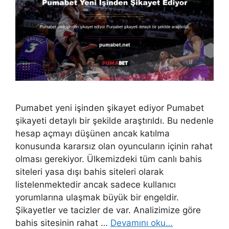
Pumabet yeni işinden şikayet ediyor Pumabet
şikayeti detaylı bir şekilde araştırıldı. Bu nedenle
hesap açmayı düşünen ancak katılma
konusunda kararsız olan oyuncuların içinin rahat
olması gerekiyor. Ülkemizdeki tüm canlı bahis
siteleri yasa dışı bahis siteleri olarak
listelenmektedir ancak sadece kullanıcı
yorumlarına ulaşmak büyük bir engeldir.
Şikayetler ve tacizler de var. Analizimize göre
bahis sitesinin rahat …
Devamını oku…