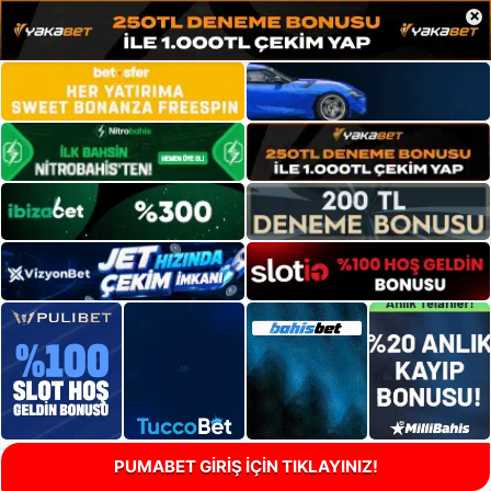
×
PUMABET GİRİŞ İÇİN TIKLAYINIZ!