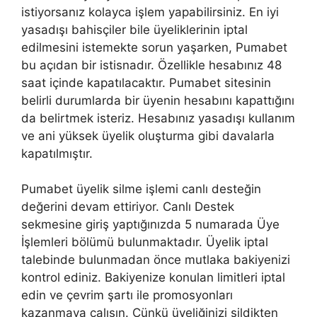
istiyorsanız kolayca işlem yapabilirsiniz. En iyi
yasadışı bahisçiler bile üyeliklerinin iptal
edilmesini istemekte sorun yaşarken, Pumabet
bu açıdan bir istisnadır. Özellikle hesabınız 48
saat içinde kapatılacaktır. Pumabet sitesinin
belirli durumlarda bir üyenin hesabını kapattığını
da belirtmek isteriz. Hesabınız yasadışı kullanım
ve ani yüksek üyelik oluşturma gibi davalarla
kapatılmıştır.
Pumabet üyelik silme işlemi canlı desteğin
değerini devam ettiriyor. Canlı Destek
sekmesine giriş yaptığınızda 5 numarada Üye
İşlemleri bölümü bulunmaktadır. Üyelik iptal
talebinde bulunmadan önce mutlaka bakiyenizi
kontrol ediniz. Bakiyenize konulan limitleri iptal
edin ve çevrim şartı ile promosyonları
kazanmaya çalışın. Çünkü üyeliğinizi sildikten