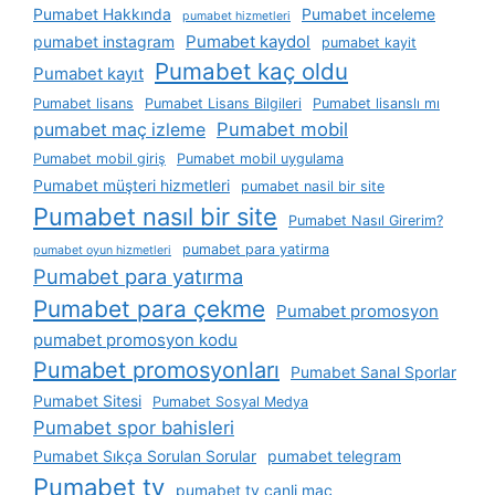
Pumabet Hakkında
Pumabet inceleme
pumabet hizmetleri
Pumabet kaydol
pumabet instagram
pumabet kayit
Pumabet kaç oldu
Pumabet kayıt
Pumabet lisans
Pumabet Lisans Bilgileri
Pumabet lisanslı mı
Pumabet mobil
pumabet maç izleme
Pumabet mobil giriş
Pumabet mobil uygulama
Pumabet müşteri hizmetleri
pumabet nasil bir site
Pumabet nasıl bir site
Pumabet Nasıl Girerim?
pumabet para yatirma
pumabet oyun hizmetleri
Pumabet para yatırma
Pumabet para çekme
Pumabet promosyon
pumabet promosyon kodu
Pumabet promosyonları
Pumabet Sanal Sporlar
Pumabet Sitesi
Pumabet Sosyal Medya
Pumabet spor bahisleri
Pumabet Sıkça Sorulan Sorular
pumabet telegram
Pumabet tv
pumabet tv canli maç