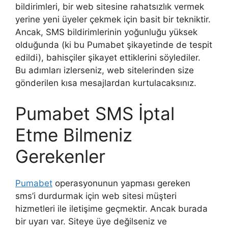
bildirimleri, bir web sitesine rahatsızlık vermek
yerine yeni üyeler çekmek için basit bir tekniktir.
Ancak, SMS bildirimlerinin yoğunluğu yüksek
olduğunda (ki bu Pumabet şikayetinde de tespit
edildi), bahisçiler şikayet ettiklerini söylediler.
Bu adımları izlerseniz, web sitelerinden size
gönderilen kısa mesajlardan kurtulacaksınız.
Pumabet SMS İptal
Etme Bilmeniz
Gerekenler
Pumabet
operasyonunun yapması gereken
sms’i durdurmak için web sitesi müşteri
hizmetleri ile iletişime geçmektir. Ancak burada
bir uyarı var. Siteye üye değilseniz ve