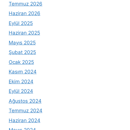
Temmuz 2026
Haziran 2026
Eylül 2025
Haziran 2025
Mayıs 2025
Şubat 2025
Ocak 2025
Kasım 2024
Ekim 2024
Eylül 2024
Ağustos 2024
Temmuz 2024
Haziran 2024