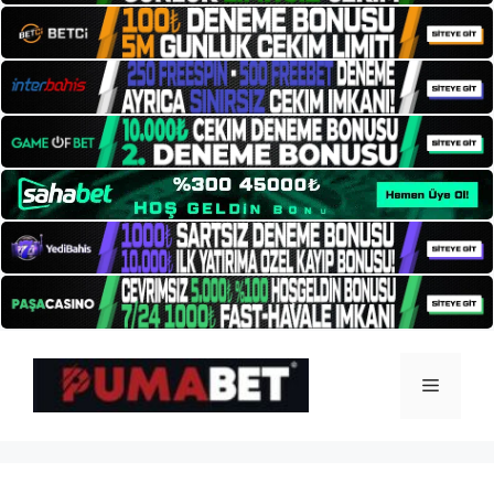
İçeriğe
atla
Menü