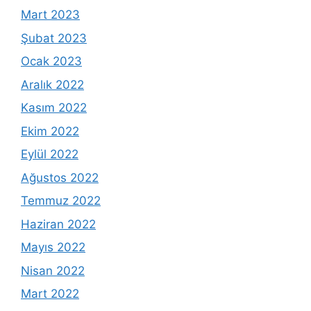
Mart 2023
Şubat 2023
Ocak 2023
Aralık 2022
Kasım 2022
Ekim 2022
Eylül 2022
Ağustos 2022
Temmuz 2022
Haziran 2022
Mayıs 2022
Nisan 2022
Mart 2022