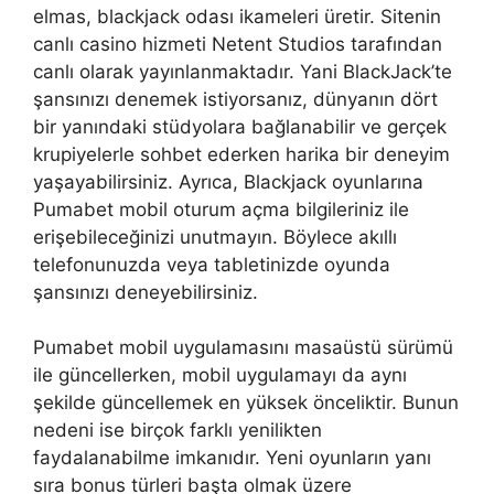
elmas, blackjack odası ikameleri üretir. Sitenin
canlı casino hizmeti Netent Studios tarafından
canlı olarak yayınlanmaktadır. Yani BlackJack’te
şansınızı denemek istiyorsanız, dünyanın dört
bir yanındaki stüdyolara bağlanabilir ve gerçek
krupiyelerle sohbet ederken harika bir deneyim
yaşayabilirsiniz. Ayrıca, Blackjack oyunlarına
Pumabet mobil oturum açma bilgileriniz ile
erişebileceğinizi unutmayın. Böylece akıllı
telefonunuzda veya tabletinizde oyunda
şansınızı deneyebilirsiniz.
Pumabet mobil uygulamasını masaüstü sürümü
ile güncellerken, mobil uygulamayı da aynı
şekilde güncellemek en yüksek önceliktir. Bunun
nedeni ise birçok farklı yenilikten
faydalanabilme imkanıdır. Yeni oyunların yanı
sıra bonus türleri başta olmak üzere