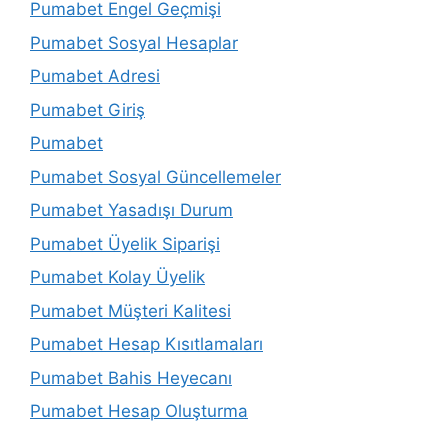
Pumabet Engel Geçmişi
Pumabet Sosyal Hesaplar
Pumabet Adresi
Pumabet Giriş
Pumabet
Pumabet Sosyal Güncellemeler
Pumabet Yasadışı Durum
Pumabet Üyelik Siparişi
Pumabet Kolay Üyelik
Pumabet Müşteri Kalitesi
Pumabet Hesap Kısıtlamaları
Pumabet Bahis Heyecanı
Pumabet Hesap Oluşturma