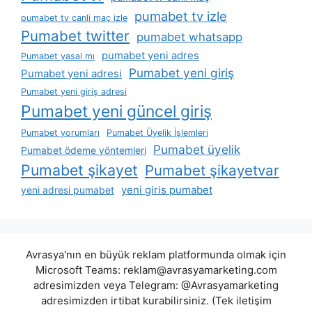
pumabet tv izle
pumabet tv canli maç izle
Pumabet twitter
pumabet whatsapp
pumabet yeni adres
Pumabet yasal mı
Pumabet yeni giriş
Pumabet yeni adresi
Pumabet yeni giriş adresi
Pumabet yeni güncel giriş
Pumabet yorumları
Pumabet Üyelik İşlemleri
Pumabet üyelik
Pumabet ödeme yöntemleri
Pumabet şikayet
Pumabet şikayetvar
yeni giris pumabet
yeni adresi pumabet
Avrasya'nın en büyük reklam platformunda olmak için
Microsoft Teams:
reklam@avrasyamarketing.com
adresimizden veya Telegram: @Avrasyamarketing
adresimizden irtibat kurabilirsiniz. (Tek iletişim