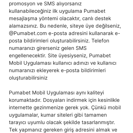
promosyon ve SMS alıyorsanız
kullanabileceğiniz ilk uygulama Pumabet
mesajlaşma yöntemi olacaktır, canlı destek
alamazsınız. Bu nedenle, siteye üye değilseniz,
@Pumabet.com e-posta adresini kullanarak e-
posta bildirimleri oluşturabilirsiniz. Telefon
numaranızı girerseniz gelen SMS
engellenecektir. Site üyesiyseniz, Pumabet
Mobil Uygulaması kullanıcı adınızı ve kullanıcı
numaranızı ekleyerek e-posta bildirimleri
oluşturabilirsiniz
Pumabet Mobil Uygulaması aynı kaliteyi
korumaktadır. Dosyaları indirmek için kesinlikle
internette gezinmenize gerek yok. Çünkü mobil
uygulamalar, kumar siteleri gibi tamamen
tarayıcı uyumlu olacak şekilde tasarlanmıştır.
Tek yapmanız gereken giriş adresini almak ve