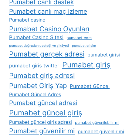
Pumabet canlı destek
Pumabet canlı maç izleme
Pumabet casino
Pumabet Casino Oyunları
Pumabet Casino Sitesi
pumabet com
pumabet doğrudan desteği ve şikâyeti
pumabet erişim
Pumabet gerçek adresi
pumabet girisi
Pumabet giriş
pumabet giris twitter
Pumabet giriş adresi
Pumabet Giriş Yap
Pumabet Güncel
Pumabet Güncel Adres
Pumabet güncel adresi
Pumabet güncel giriş
Pumabet güncel giriş adresi
pumabet güvenilebilir mi
Pumabet güvenilir mi
pumabet güvenlir mi