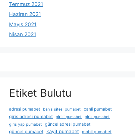
Temmuz 2021
Haziran 2021
Mayıs 2021
Nisan 2021
Etiket Bulutu
adresi pumabet
canli pumabet
bahis sitesi pumabet
giris adresi pumabet
girisi pumabet
giris pumabet
güncel adresi pumabet
giris yap pumabet
güncel pumabet
kayit pumabet
mobil pumabet