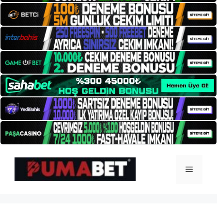
İçeriğe
atla
Menü