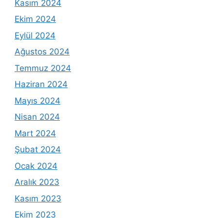
Kasım 2024
Ekim 2024
Eylül 2024
Ağustos 2024
Temmuz 2024
Haziran 2024
Mayıs 2024
Nisan 2024
Mart 2024
Şubat 2024
Ocak 2024
Aralık 2023
Kasım 2023
Ekim 2023