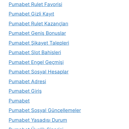
Pumabet Rulet Favorisi
Pumabet Gizli Kayıt
Pumabet Rulet Kazançları
Pumabet Geniş Bonuslar
Pumabet Şikayet Talepleri
Pumabet Slot Bahisleri
Pumabet Engel Geçmişi
Pumabet Sosyal Hesaplar
Pumabet Adresi
Pumabet Giriş
Pumabet
Pumabet Sosyal Güncellemeler
Pumabet Yasadışı Durum