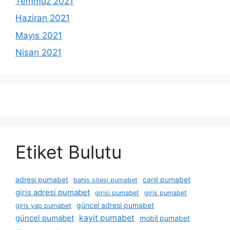
Temmuz 2021
Haziran 2021
Mayıs 2021
Nisan 2021
Etiket Bulutu
adresi pumabet
canli pumabet
bahis sitesi pumabet
giris adresi pumabet
girisi pumabet
giris pumabet
güncel adresi pumabet
giris yap pumabet
güncel pumabet
kayit pumabet
mobil pumabet