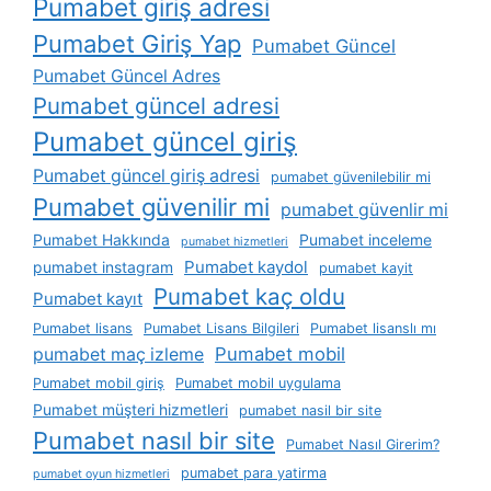
Pumabet giriş adresi
Pumabet Giriş Yap
Pumabet Güncel
Pumabet Güncel Adres
Pumabet güncel adresi
Pumabet güncel giriş
Pumabet güncel giriş adresi
pumabet güvenilebilir mi
Pumabet güvenilir mi
pumabet güvenlir mi
Pumabet Hakkında
Pumabet inceleme
pumabet hizmetleri
Pumabet kaydol
pumabet instagram
pumabet kayit
Pumabet kaç oldu
Pumabet kayıt
Pumabet lisans
Pumabet Lisans Bilgileri
Pumabet lisanslı mı
Pumabet mobil
pumabet maç izleme
Pumabet mobil giriş
Pumabet mobil uygulama
Pumabet müşteri hizmetleri
pumabet nasil bir site
Pumabet nasıl bir site
Pumabet Nasıl Girerim?
pumabet para yatirma
pumabet oyun hizmetleri