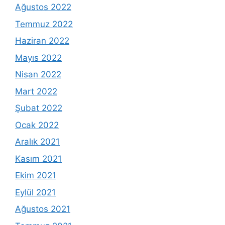
Ağustos 2022
Temmuz 2022
Haziran 2022
Mayıs 2022
Nisan 2022
Mart 2022
Şubat 2022
Ocak 2022
Aralık 2021
Kasım 2021
Ekim 2021
Eylül 2021
Ağustos 2021