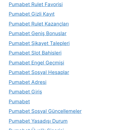
Pumabet Rulet Favorisi
Pumabet Gizli Kayıt
Pumabet Rulet Kazançları
Pumabet Geniş Bonuslar
Pumabet Şikayet Talepleri
Pumabet Slot Bahisleri
Pumabet Engel Geçmişi
Pumabet Sosyal Hesaplar
Pumabet Adresi
Pumabet Giriş
Pumabet
Pumabet Sosyal Güncellemeler
Pumabet Yasadışı Durum