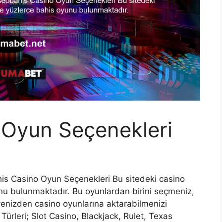
Oyun Seçenekleri
s Casino Oyun Seçenekleri Bu sitedeki casino
nu bulunmaktadır. Bu oyunlardan birini seçmeniz,
enizden casino oyunlarına aktarabilmenizi
ürleri; Slot Casino, Blackjack, Rulet, Texas