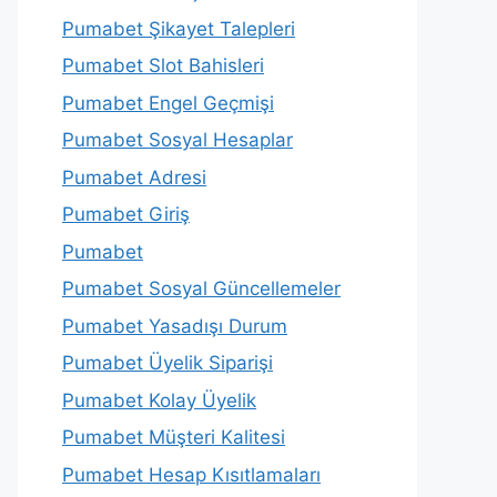
Pumabet Şikayet Talepleri
Pumabet Slot Bahisleri
Pumabet Engel Geçmişi
Pumabet Sosyal Hesaplar
Pumabet Adresi
Pumabet Giriş
Pumabet
Pumabet Sosyal Güncellemeler
Pumabet Yasadışı Durum
Pumabet Üyelik Siparişi
Pumabet Kolay Üyelik
Pumabet Müşteri Kalitesi
Pumabet Hesap Kısıtlamaları