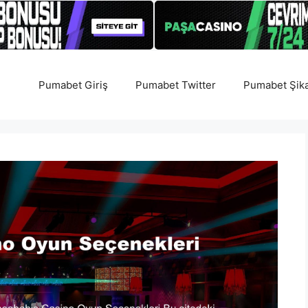
Pumabet Giriş
Pumabet Twitter
Pumabet Şik