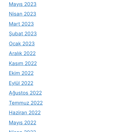
Mayıs 2023
Nisan 2023
Mart 2023
Şubat 2023
Ocak 2023
Aralık 2022
Kasım 2022
Ekim 2022
Eylül 2022
Ağustos 2022
Temmuz 2022
Haziran 2022
Mayıs 2022