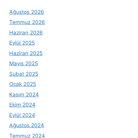
Ağustos 2026
Temmuz 2026
Haziran 2026
Eylül 2025
Haziran 2025
Mayıs 2025
Şubat 2025
Ocak 2025
Kasım 2024
Ekim 2024
Eylül 2024
Ağustos 2024
Temmuz 2024