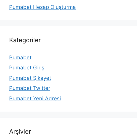
Pumabet Hesap Oluşturma
Kategoriler
Pumabet
Pumabet Giriş
Pumabet Şikayet
Pumabet Twitter
Pumabet Yeni Adresi
Arşivler