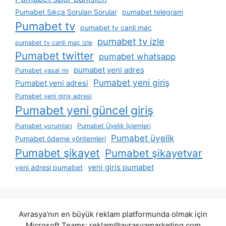
Pumabet Sıkça Sorulan Sorular
pumabet telegram
Pumabet tv
pumabet tv canli maç
pumabet tv izle
pumabet tv canli maç izle
Pumabet twitter
pumabet whatsapp
pumabet yeni adres
Pumabet yasal mı
Pumabet yeni giriş
Pumabet yeni adresi
Pumabet yeni giriş adresi
Pumabet yeni güncel giriş
Pumabet yorumları
Pumabet Üyelik İşlemleri
Pumabet üyelik
Pumabet ödeme yöntemleri
Pumabet şikayet
Pumabet şikayetvar
yeni giris pumabet
yeni adresi pumabet
Avrasya'nın en büyük reklam platformunda olmak için
Microsoft Teams:
reklam@avrasyamarketing.com