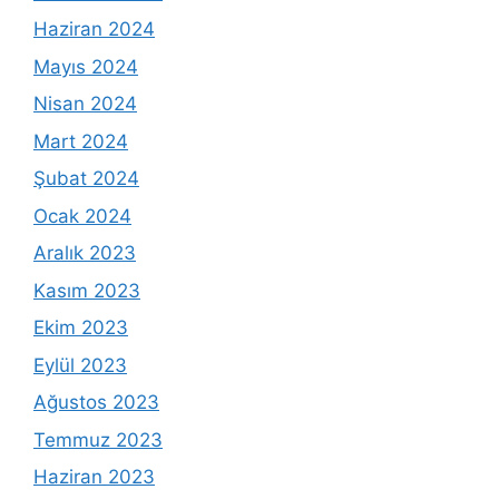
Haziran 2024
Mayıs 2024
Nisan 2024
Mart 2024
Şubat 2024
Ocak 2024
Aralık 2023
Kasım 2023
Ekim 2023
Eylül 2023
Ağustos 2023
Temmuz 2023
Haziran 2023