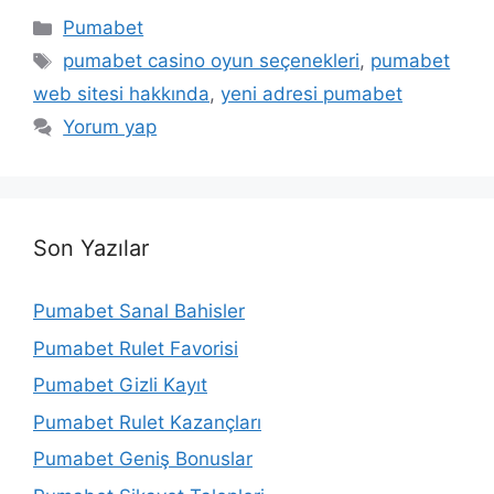
Kategoriler
Pumabet
Etiketler
pumabet casino oyun seçenekleri
,
pumabet
web sitesi hakkında
,
yeni adresi pumabet
Yorum yap
Son Yazılar
Pumabet Sanal Bahisler
Pumabet Rulet Favorisi
Pumabet Gizli Kayıt
Pumabet Rulet Kazançları
Pumabet Geniş Bonuslar