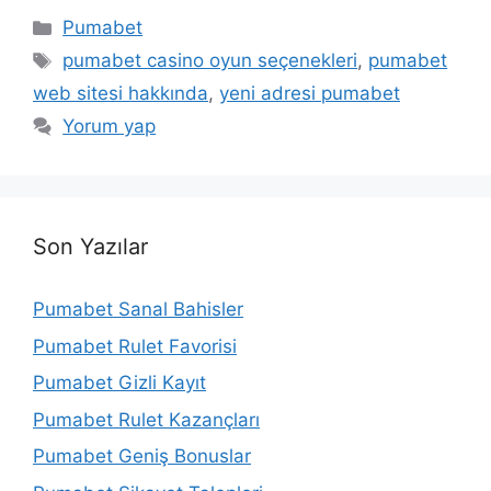
Kategoriler
Pumabet
Etiketler
pumabet casino oyun seçenekleri
,
pumabet
web sitesi hakkında
,
yeni adresi pumabet
Yorum yap
Son Yazılar
Pumabet Sanal Bahisler
Pumabet Rulet Favorisi
Pumabet Gizli Kayıt
Pumabet Rulet Kazançları
Pumabet Geniş Bonuslar