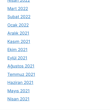
Nisan 2022
Mart 2022
Şubat 2022
Ocak 2022
Aralık 2021
Kasım 2021
Ekim 2021
Eylül 2021
Ağustos 2021
Temmuz 2021
Haziran 2021
Mayıs 2021
Nisan 2021