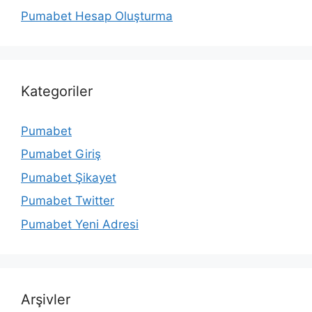
Pumabet Hesap Oluşturma
Kategoriler
Pumabet
Pumabet Giriş
Pumabet Şikayet
Pumabet Twitter
Pumabet Yeni Adresi
Arşivler