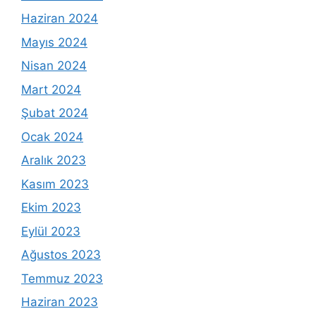
Haziran 2024
Mayıs 2024
Nisan 2024
Mart 2024
Şubat 2024
Ocak 2024
Aralık 2023
Kasım 2023
Ekim 2023
Eylül 2023
Ağustos 2023
Temmuz 2023
Haziran 2023