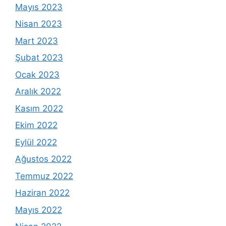
Mayıs 2023
Nisan 2023
Mart 2023
Şubat 2023
Ocak 2023
Aralık 2022
Kasım 2022
Ekim 2022
Eylül 2022
Ağustos 2022
Temmuz 2022
Haziran 2022
Mayıs 2022