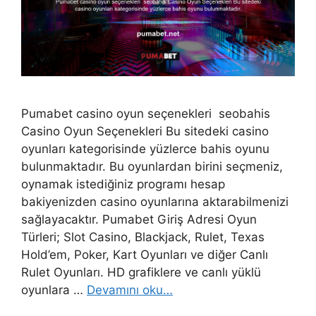
Pumabet casino oyun seçenekleri seobahis
Casino Oyun Seçenekleri Bu sitedeki casino
oyunları kategorisinde yüzlerce bahis oyunu
bulunmaktadır. Bu oyunlardan birini seçmeniz,
oynamak istediğiniz programı hesap
bakiyenizden casino oyunlarına aktarabilmenizi
sağlayacaktır. Pumabet Giriş Adresi Oyun
Türleri; Slot Casino, Blackjack, Rulet, Texas
Hold’em, Poker, Kart Oyunları ve diğer Canlı
Rulet Oyunları. HD grafiklere ve canlı yüklü
oyunlara …
Devamını oku…