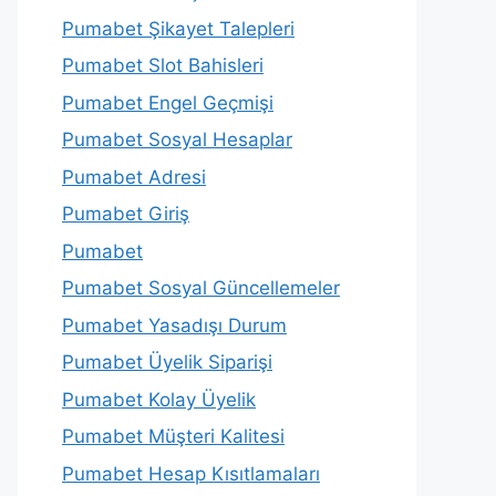
Pumabet Şikayet Talepleri
Pumabet Slot Bahisleri
Pumabet Engel Geçmişi
Pumabet Sosyal Hesaplar
Pumabet Adresi
Pumabet Giriş
Pumabet
Pumabet Sosyal Güncellemeler
Pumabet Yasadışı Durum
Pumabet Üyelik Siparişi
Pumabet Kolay Üyelik
Pumabet Müşteri Kalitesi
Pumabet Hesap Kısıtlamaları