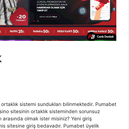
k
 ortaklık sistemi sundukları bilinmektedir. Pumabet
asino sitesinin ortaklık sisteminden sorunsuz
rı arasında olmak ister misiniz? Yeni giriş
his sitesine giriş bedavadır. Pumabet üyelik